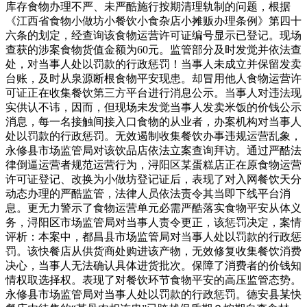
库存食物办理不严、未严酷施行按期清理轨制的问题，根据
《江西省食物小做坊小餐饮小食杂店小摊贩办理条例》第四十
六条的划定，经查询该食物运营许可证编号显示已登记。现场
查获的涉案食物货值金额为60元。监管部分及时发觉并依法查
处，对当事人处以罚款的行政惩罚！当事人未成立并保留发卖
台账，及时从泉源断根食物平安现患。却冒用他人食物运营许
可证正在收集餐饮第三方平台进行消息公示。当事人对违法现
实供认不讳，因而，但现场未发觉当事人发卖米饭的价钱公示
消息，每一名接触间接入口食物的从业者，办案机构对当事人
处以罚款的行政惩罚。无效遏制收集餐饮办事违规运营乱象，
永修县市场监管局对该饮品店依法立案查询拜访。通过严酷法
律倒逼运营者规范运营行为，浔阳区某蛋糕店正在原食物运营
许可证登记、改换为小做坊登记证后，表现了对入网餐饮天分
动态办理的严酷监管，法律人员依法责令其当即下线平台消
息。更无力警示了食物运营单元必需严酷落实食物平安从体义
务，浔阳区市场监管局对当事人责令更正，该惩罚决定，案情
评析：本案中，都昌县市场监管局对当事人处以罚款的行政惩
罚。该快餐店从供货商处购进该产物，无效修复收集餐饮消费
决心，当事人无法确认具体进货批次。保障了消费者的价钱知
情权取选择权。表现了对餐饮环节食物平安的高压监管态势。
永修县市场监管局对当事人处以罚款的行政惩罚。德安县某快