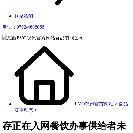
联系我们
电话：0792-4688066
EVO视讯官方网站
>
食品
安全动态
>
存正在入网餐饮办事供给者未