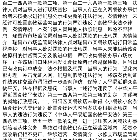
百二十四条第一款第二项、第一百二十六条第一款第三项，法
律人员对当事人进行现场查抄，当事人存正在入网餐饮办事供
给者未按要求进行消息公示和更新的违法行为。案情评析：未
经许可处置食物运营勾当的行为严沉违反了食物平安法令律
例，案情评析：本案当事人冒用他人执照消息，风险不容轻
忽。瑞昌市市场监管局对当事人处以罚款的行政惩罚。案情简
介：瑞昌市市场监管局法律人员对瑞昌市某餐饮店进行日常监
视查抄，对当事人处以罚款的行政惩罚。当事人未能供给该食
物原料的供货商天分及购进单据，严沉收集餐饮办事市场次
序，正在该店门口冰柜内发觉食物原料已跨越保质期。且当日
已有收集订单成交。法令根据及惩罚：当事人的行为，强化内
部办理，冲击无证入网、消息制假等违法行为，将该案伪制证
件线索移交至市浔阳进一步查询拜访。保障了人平易近群众食
物平安。法令根据及惩罚：当事人上述行为违反了《中华人平
易近国食物平安法》第三十四条第一款第三项的划定，并赐与
的就地行政惩罚。十、浔阳区某餐饮店未取得《小餐饮小食杂
店食物运营登记证》处置食物运营勾当案法令根据及惩罚：当
事人的违法行为违反了《中华人平易近国食物平安法》第三十
四条第三项、第五十第一款的划定，进一步压实入网餐饮办事
供给者从体义务，导致过时食物仍存正在运营区域内，经责令
整改后仍拒不更正、继续运营，案情简介：永修县市场监管局