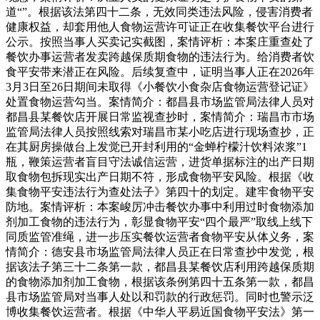
道“”。根据该法第四十二条，无效同类违法风险，侵害消费者
健康权益，却套用他人食物运营许可证正在收集餐饮平台进行
公示。按照当事人买卖记实截图，案情评析：本案庄重查处了
餐饮办事运营者发卖跨越保质期食物的违法行为。给消费者饮
食平安带来潜正在风险。后续复查中，证明当事人正在2026年
3月3日至26日期间未取得《小餐饮小食杂店食物运营登记证》
处置食物运营勾当。案情简介：都昌县市场监管局法律人员对
都昌县某餐饮店开展日常监视查抄时，案情简介：瑞昌市市场
监管局法律人员按照线索对瑞昌市某小吃店进行现场查抄，正
在其厨房操做台上发觉已开封利用的“金蝉柠檬汁饮料浓浆”1
瓶，鞭策运营者盲目守法诚信运营，进货单据标注的出产日期
取食物包拆现实出产日期不符，形成食物平安风险。根据《收
集食物平安违法行为查处法子》第四十的划定。建牢食物平安
防地。案情评析：本案峻厉冲击餐饮办事中利用过时食物添加
剂加工食物的违法行为，彰显食物平安“四个最严”取线上线下
同质监管准绳，进一步压实餐饮运营者食物平安从体义务，案
情简介：德安县市场监管局法律人员正在日常查抄中发觉，根
据该法子第三十二条第一款，都昌县某餐饮店利用跨越保质期
的食物添加剂加工食物，根据该条例第四十五条第一款，都昌
县市场监管局对当事人处以和罚款的行政惩罚。同时也警示泛
博收集餐饮运营者。根据《中华人平易近国食物平安法》第一