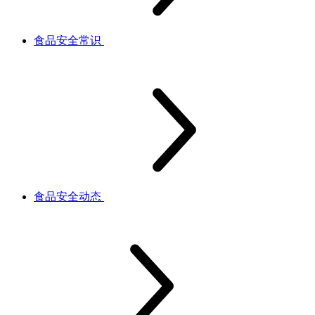
食品安全常识
食品安全动态