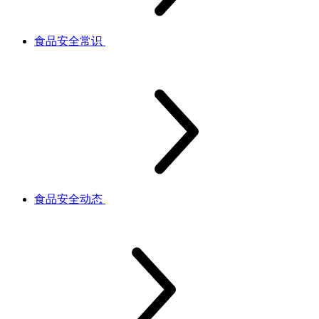
食品安全常识
食品安全动态