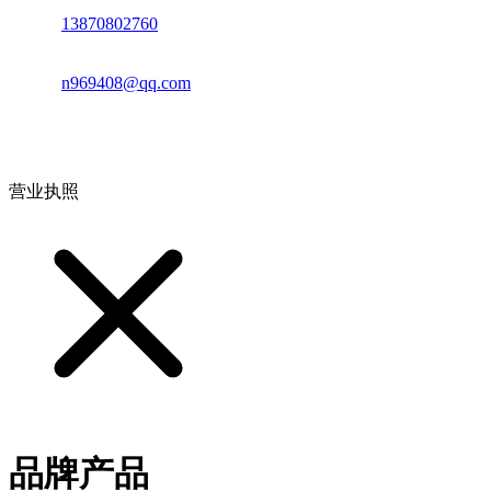
电话：
13870802760
邮箱：
n969408@qq.com
地址：江西省德安县高新技术产业园(宝塔工业园)高新路93号
营业执照
品牌产品