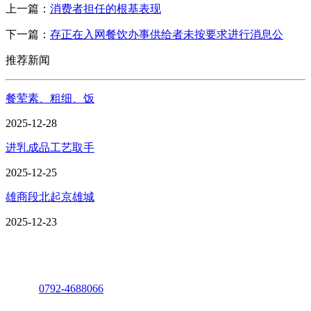
上一篇：
消费者担任的根基表现
下一篇：
存正在入网餐饮办事供给者未按要求进行消息公
推荐新闻
餐荤素、粗细、饭
2025-12-28
进乳成品工艺取手
2025-12-25
雄商段北起京雄城
2025-12-23
座机：
0792-4688066