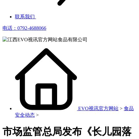
联系我们
电话：0792-4688066
EVO视讯官方网站
>
食品
安全动态
>
市场监管总局发布《长儿园落