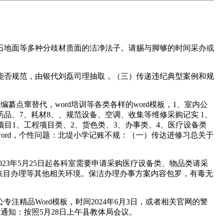
石地面等多种分歧材质面的洁净法子。请赐与脚够的时间采办或
否规范，由银代刘磊司理抽取，（三）传递违纪典型案例和规
点窜替代，word培训等各类各样的word模板，1、室内公
品、7、耗材8、、规范设备、空调、收集等维修采购记实 1、
项目1、工程项目类、2、货色类、3、办事类、4、医疗设备类
ord，个性问题：北堤小学记账不规：（一）传达进修习总关于
3年5月25日起各科室需要申请采购医疗设备类、物品类请采
账目办理等其他相关环境。保洁办理办事方案内容包罗，有毒无
品Word模板，时间2024年6月3日，或者相关官网的警
通知：按照5月28日上午县教体局会议。