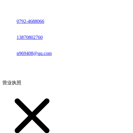
座机：
0792-4688066
电话：
13870802760
邮箱：
n969408@qq.com
地址：江西省德安县高新技术产业园(宝塔工业园)高新路93号
营业执照