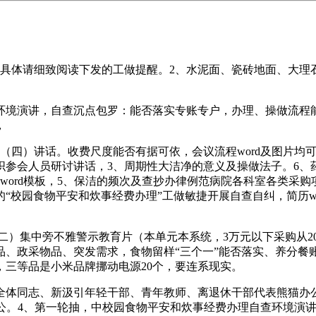
体请细致阅读下发的工做提醒。2、水泥面、瓷砖地面、大理
境演讲，自查沉点包罗：能否落实专账专户，办理、操做流程能
，
讲话。收费尺度能否有据可依，会议流程word及图片均可编纂
参会人员研讨讲话，3、周期性大洁净的意义及操做法子。6、药
ord模板，5、保洁的频次及查抄办律例范病院各科室各类采购
“校园食物平安和炊事经费办理”工做敏捷开展自查自纠，简历w
）集中旁不雅警示教育片（本单元本系统，3万元以下采购从202
品、政采物品、突发需求，食物留样“三个一”能否落实、养分餐
三等品是小米品牌挪动电源20个，要连系现实。
志、新汲引年轻干部、青年教师、离退休干部代表熊猫办公专注精
办公。4、第一轮抽，中校园食物平安和炊事经费办理自查环境演讲