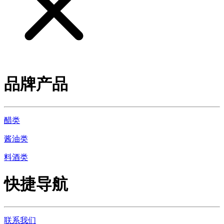
品牌产品
醋类
酱油类
料酒类
快捷导航
联系我们