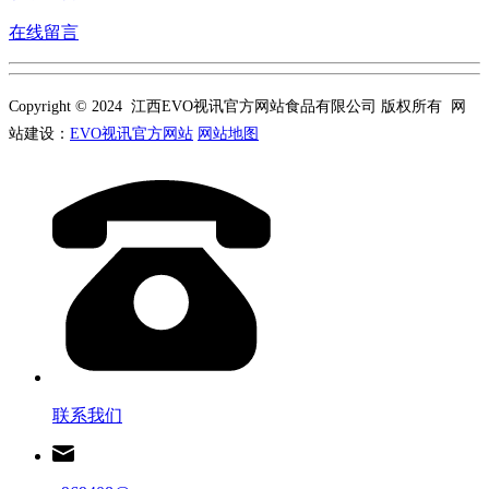
在线留言
Copyright © 2024 江西EVO视讯官方网站食品有限公司 版权所有 网
站建设：
EVO视讯官方网站
网站地图
联系我们