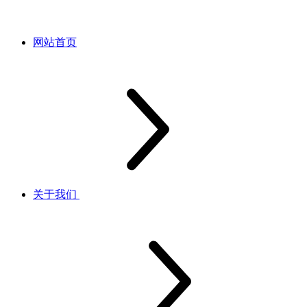
网站首页
关于我们