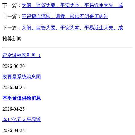
下一篇：
为纲、监管为要、平安为本、平易近生为先、成
上一篇：
不得擅自流转、调拨、转借不明来历肉制
下一篇：
为纲、监管为要、平安为本、平易近生为先、成
推荐新闻
定空港校区引见（
2026-06-20
次要是系统消息同
2026-04-25
本平台仅供给消息
2026-04-25
本17亿元人平易近
2026-04-24