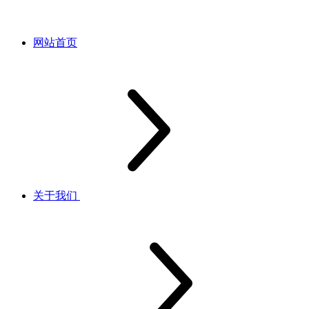
网站首页
关于我们