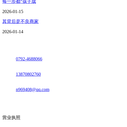
每一步都“孩子成
2026-01-15
其背后是不良商家
2026-01-14
座机：
0792-4688066
电话：
13870802760
邮箱：
n969408@qq.com
地址：江西省德安县高新技术产业园(宝塔工业园)高新路93号
营业执照