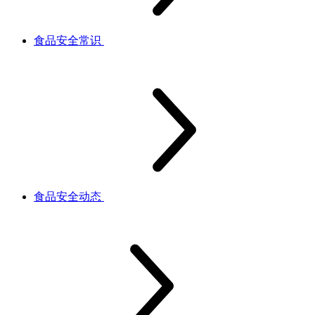
食品安全常识
食品安全动态