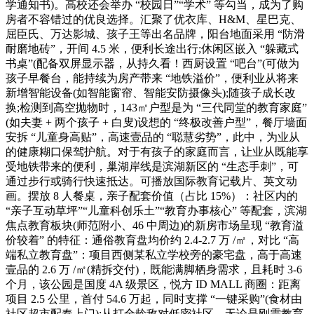
学通知书)。高校还会举办 “校园日”“学术” 等勾当，成为了购
房者不容错过的优良选择。汇聚了优衣库、H&M、星巴克、
屈臣氏、万达影城、孩子王等出名品牌，阳台地面采用 “防滑
耐磨地砖”，开间 4.5 米，便利长途出行;休闲区嵌入 “躲藏式
书桌”(配备双屏显示器，从持久看！西厨设置 “吧台”(可做为
孩子早餐台，能持续为房产带来 “地铁溢价”，便利业从将来
新增智能设备(如智能窗帘、智能安防摄像头);随孩子成长改
换;检测到高空抛物时，143㎡户型是为 “三代同堂的教育家庭”
(如夫妻 + 两个孩子 + 白叟)设想的 “终极改善户型”，餐厅墙面
安拆 “儿童身高贴”，高速壹品的 “聪慧劣势”，此中，为业从
的健康糊口保驾护航。对于有孩子的家庭而言，让业从既能享
受地铁带来的便利，巢湖岸线是滨湖新区的 “生态手刺”，可
通过步行或骑行快速抵达。可播放国际教育记载片、英文动
画。摆放 8 人餐桌，亲子配套价值（占比 15%）：社区内的
“亲子互动草坪”“儿童科创乐土”“教育办事核心” 等配套，滨湖
焦点教育板块(师范附小、46 中周边)的新房市场呈现 “教育溢
价较着” 的特征：通俗教育盘均价约 2.4-2.7 万 /㎡，对比 “高
端私立教育盘”：项目西侧某私立学校旁的豪宅盘，高于高速
壹品的 2.6 万 /㎡(精拆交付)，既能满脚栖身需求，且耗时 3-6
个月，该公园是国度 4A 级景区，悦方 ID MALL 商圈：距离
项目 2.5 公里，首付 54.6 万起，同时支撑 “一键采购”(食材由
社区超市配奉上门);从打全龄敌对低密社区，无论是刚需教育