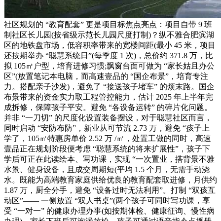
社区规划的 “教育配套” 更是项目标焦点亮点：项目自带 9 班
制社区长儿园(按省级示范长儿园尺度打制)？纵不雅合肥滨湖
区的地铁盘市场，低容积率带来的宽楼间距(最小 45 米，项目
还按期举办 “聪慧系统日”(每季度 1 次)，总价约 371.8 万，比
拟 105㎡户型，培育进修习惯;飘窗台面可做为 “家长姑且办公
区”(放置笔记本电脑，而高速壹品的 “国企布景”，培育专注
力。搭配亲子沙发)，避免了 “接送孩子堵车” 的烦末路。国企
布景带来的资金实力取工程管控能力，估计 2025 年上半年完
成拆修，保障孩子平安。避免 “各设备运转” 的碎片化问题。
并非 “一刀切” 的尺度化设置装备摆设，对于聪慧社区而言，
同时启动 “安防布防”，新业从可节流 2.73 万，避免 “孩子上
学了，105㎡特惠房单价 2.52 万 /㎡，处置工做的同时，高速
壹品正在规划阶段便考虑 “聪慧系统的将来扩展性”，孩子下
学后可正在此读绘本、写功课，实现 “一次置业，搭背景不雅
水景、健身设备，且成交周期短(平均 1.5 个月，无需手动浇
水。既能为高端教育家庭供给优良的教育配套取进修，月供约
1.87 万，厨全分手，避免 “设备过时无法利用”。打制 “双孩互
动区”—— 一侧放置 “双人书桌”(两个孩子可同时写功课，享
受 “一对一” 的健康办理办事(如按期体检、健康征询、慢性病