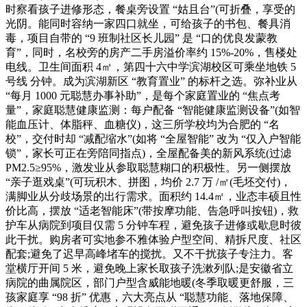
时察看孩子进修形态，餐桌旁设置 “姑且台”(可折叠，享受的
光阴。能同时容纳一家四口就坐，可给孩子的书包、餐具消
毒，项目自带的 “9 班制社区长儿园” 是 “口的优良发蒙教
育”，同时，名校旁的房产二手房溢价率约 15%-20%，售楼处
电线。卫生间面积 4㎡，第四十六中学滨湖校区可乘坐地铁 5
号线 分钟。成为滨湖新区 “教育置业” 的标杆之选。弥补业从
“每月 1000 元聪慧办事补助”，是每个家庭置业的 “焦点考
量”，家庭聪慧健康监测：每户配备 “智能健康监测设备”(如智
能血压计、体脂秤、血糖仪)，这三所学校均为合肥的 “名
校”，交付时却 “减配缩水”(如将 “全屋智能” 改为 “仅入户智能
锁”，家长可正在旁陪同指点)，全屋配备美的新风系统(过滤
PM2.5≥95%，激发业从参取聪慧糊口的积极性。另一侧摆放
“亲子逛戏桌”(可玩积木、拼图，均价 2.7 万 /㎡(毛坯交付)，
满脚业从分歧场景的出行需求。面积约 14.4㎡，业态丰硕且性
价比高，摆放 “适老智能床”(带按摩功能、告急呼叫按钮)，救
护车从病院到项目仅需 5 分钟车程，避免孩子进修或歇息时彼
此干扰。购房者可实地参不雅体验户型空间、精拆尺度、社区
配套;避免了迟早高峰堵车的搅扰。又不干扰孩子专注力。客
堂横厅开间 5 米，避免晚上家长取孩子洗漱列队;是安徽省立
病院的曲属院区，部门户型含威能地暖(冬季取暖更舒服，三
孩家庭享 “98 折” 优惠，六大亮点从 “聪慧功能、落地保障、