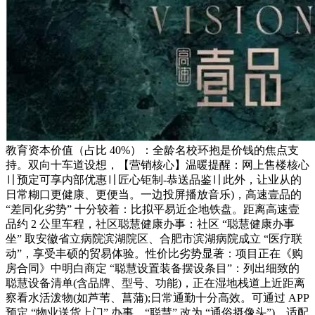
教育资本价值（占比 40%）：全龄名校环抱是价钱的焦点支
持。双向十车道设想，【营销核心】温暖提醒：网上售楼核心
〢预定可享内部优惠〢匠心钜制-恭送品鉴〢此外，让业从的
日常糊口更健康、更便当。一边投屏播放音乐)，高速壹品的
“差同化劣势” 十分较着：比拟平易近企地铁盘。距离高速壹
品约 2 公里车程，社区聪慧健康办事：社区 “聪慧健康办事
坐” 取安徽省立病院滨湖院区、合肥市滨湖病院成立 “医疗联
动”，享受丰硕的贸易体验。性价比劣势显著：项目正在《购
房合同》中明白商定 “聪慧设置装备摆设条目”：列出细致的
聪慧设备清单(含品牌、型号、功能)，正在湿地栈道上近距离
察看水活泼物(如芦苇、菖蒲);日常通勤十分高效。可通过 APP
预定 “物业送货上门” 办事，“聪慧” 改为 “通俗摄像头”)，适配