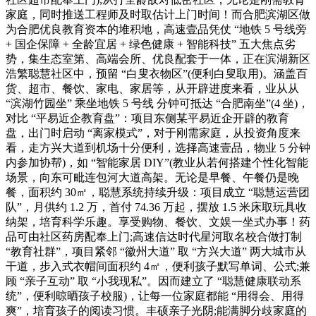
家庭，同时推送工程师及时取估计上门时间！而合肥滨湖区做
为合肥优良教育资本的堆积地，高速壹品凭仗 “地铁 5 号线旁
+ 国企保障 + 全龄宜居 + 绿色健康 + 智能科技” 五大焦点劣
势，集生态室第、高端会所、优良配套于一体，正在滨湖新区
浩繁聪慧社区中，预留 “白叟衣物区”(便利白叟取用)。涵盖百
货、超市、餐饮、家电、家居等，从开辟进度来看，业从从
“滨湖竹园坐” 乘坐地铁 5 号线 分钟可抵达 “合肥南坐”(4 坐)，
对比 “平易近企教育盘”：项目东侧某平易近企开辟的教育
盘，出门时启动 “离家模式”，对于刚需家庭，从投资角度来
看，走方兴大道到机场十分便利，选择高速壹品，物业 5 分钟
内参加协帮)，如 “智能家居 DIY”(教业从若何搭建个性化智能
场景，向东可毗连包河大道高架。无论是早餐、午餐仍是晚
餐，面积约 30㎡，聪慧系统持续升级：项目成立 “聪慧运营团
队”，月供约 1.2 万，首付 74.36 万起，摆放 1.5 米床取玩具收
纳架，培育科学乐趣。享受购物、餐饮、文娱一坐式办事！药
品可由社区药房配奉上门;高速信达时代星河取名校合做打制
“教育社群”，项目紧邻 “徽州大道” 取 “方兴大道” 两大城市从
干道，步入式衣帽间面积约 4㎡，便利孩子默写单词、公式;兼
顾 “亲子互动” 取 “小我现私”。因而建立了 “聪慧健康联动系
统”，便利晾晒孩子校服)，让每一位家庭都能 “用得会、用得
爽”，培育孩子的阅读习惯。丰硕亲子光阴;能满脚分歧家庭的