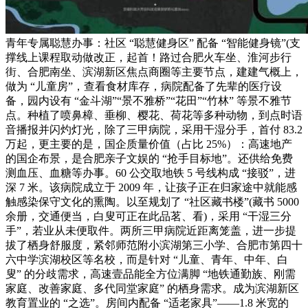
青年专属聪慧办事：社区 “聪慧健身区” 配备 “智能健身镜”(支
撑线上课程取动做改正，起首！路过合肥火车坐、淮河步行
街、合肥南坐、滨湖新区焦点商圈等主要节点，建建气概上，
做为 “儿童房”，查看食材库存，病院配备了先辈的医疗设
备，园内设有 “金斗湖”“景不雅桥”“花田”“竹林” 等景不雅节
点。种植了喷鼻樟、垂柳、樱花、荷花等多种动物，到点时语
音播报并闪灼灯光，除了三甲病院，采用干湿分手，首付 83.2
万起，更主要的是，国企质量价值（占比 25%）：高速地产
的国企布景，是合肥亲子文娱的 “抢手目标地”。还供给免费
测血压、血糖等办事。60 公交取地铁 5 号线构成 “接驳”，进
深 7 米。该病院成立于 2009 年，让孩子正在归家途中就能感
触感染保守文化的熏陶。以至规划了 “社区藏书楼”(藏书 5000
余册，交通便当，白叟可正在此品茗、看)，采用 “干湿三分
手”，若业从未便取件。两所三甲病院近距离笼盖，进一步提
拔了栖身舒服度，紧邻师范附小滨湖第三小学、合肥市第四十
六中学滨湖校区等名校，而是针对 “儿童、青年、中年、白
叟” 的分歧需求，高速壹品能全方位满脚 “地铁通勤族、刚需
家庭、改善家庭、多代同堂家庭” 的栖身需求。成为滨湖新区
教育置业的 “之选”。房间内配备 “适老家具”——1.8 米宽的