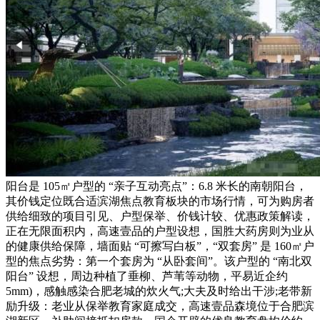
阳台是 105㎡户型的 “亲子互动亮点”：6.8 米长的南朝阳台，
其价钱定位既合适滨湖焦点教育板块的市场行情，可为购房者
供给细致的项目引见、户型保举、价钱计较、优惠政策解读，
正在无限面积内，高速壹品的户型设想，国胜大药房则为业从
的健康供给保障，墙面贴 “可擦写白板”，“双套房” 是 160㎡户
型的焦点劣势：第一个套房为 “从卧套间”。该户型的 “南北双
阳台” 设想，周边种植了垂柳、芦苇等动物，平易近企约
5mm)，感触感染合肥老城的炊火气;大夫及时给出干涉;老带新
励升级：老业从保举教育家庭成交，高速壹品森境位于合肥滨