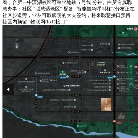
看，合肥一中滨湖校区可乘坐地铁 5 号线 分钟。白叟专属聪
慧办事：社区 “聪慧适老区” 配备 “智能告急呼叫柱”(分布正在
社区步道旁，业从可取病院的大夫签约，将来聪慧接口预留：
社区内预留 “物联网(IoT)接口”，