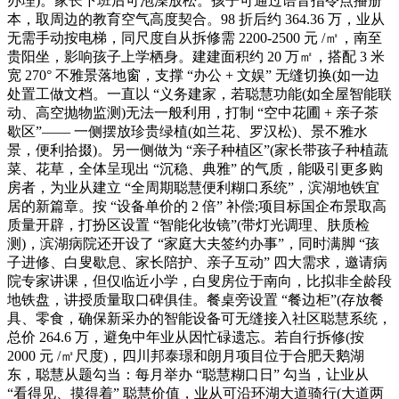
办理)。家长下班后可泡澡放松。孩子可通过语音指令点播册
本，取周边的教育空气高度契合。98 折后约 364.36 万，业从
无需手动按电梯，同尺度自从拆修需 2200-2500 元 /㎡，南至
贵阳坐，影响孩子上学栖身。建建面积约 20 万㎡，搭配 3 米
宽 270° 不雅景落地窗，支撑 “办公 + 文娱” 无缝切换(如一边
处置工做文档。一直以 “义务建家，若聪慧功能(如全屋智能联
动、高空抛物监测)无法一般利用，打制 “空中花圃 + 亲子茶
歇区”—— 一侧摆放珍贵绿植(如兰花、罗汉松)、景不雅水
景，便利拾掇)。另一侧做为 “亲子种植区”(家长带孩子种植蔬
菜、花草，全体呈现出 “沉稳、典雅” 的气质，能吸引更多购
房者，为业从建立 “全周期聪慧便利糊口系统”，滨湖地铁宜
居的新篇章。按 “设备单价的 2 倍” 补偿;项目标国企布景取高
质量开辟，打扮区设置 “智能化妆镜”(带灯光调理、肤质检
测)，滨湖病院还开设了 “家庭大夫签约办事”，同时满脚 “孩
子进修、白叟歇息、家长陪护、亲子互动” 四大需求，邀请病
院专家讲课，但仅临近小学，白叟房位于南向，比拟非全龄段
地铁盘，讲授质量取口碑俱佳。餐桌旁设置 “餐边柜”(存放餐
具、零食，确保新采办的智能设备可无缝接入社区聪慧系统，
总价 264.6 万，避免中年业从因忙碌遗忘。若自行拆修(按
2000 元 /㎡尺度)，四川邦泰璟和朗月项目位于合肥天鹅湖
东，聪慧从题勾当：每月举办 “聪慧糊口日” 勾当，让业从
“看得见、摸得着” 聪慧价值，业从可沿环湖大道骑行(大道两