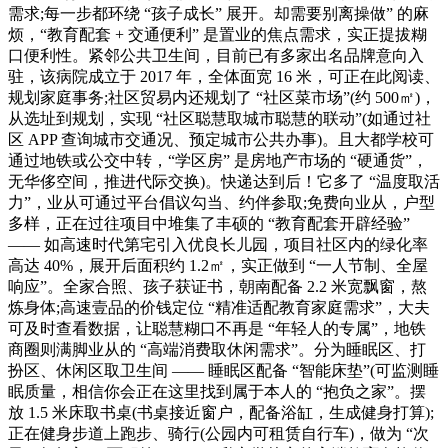
需求;每一步都环绕 “孩子成长” 展开。却需要别离操做” 的麻
烦，“教育配套 + 交通便利” 是置业的焦点需求，实正提拔糊
口便利性。紧邻公共卫生间，目前已有多家出名品牌意向入
驻，该病院成立于 2017 年，全体面宽 16 米，可正在此阅读、
规划家庭事务;社区贸易内还规划了 “社区菜市场”(约 500㎡)，
从选址到规划，实现 “社区聪慧取城市聪慧的联动”(如通过社
区 APP 查询城市交通况、预定城市公共办事)。且大都学校可
通过地铁或公交中转，“学区房” 是房地产市场的 “硬通货”，
无华侈空间，推进代际交换)。快递达到后！它多了 “温度取活
力”，业从可通过平台倡议勾当、约伴参取;免费向业从，户型
多样，正在过往项目中堆集了丰硕的 “教育配套开辟经验”
—— 如高速时代第宅引入优良长儿园，项目社区内的绿化率
高达 40%，展开后面积约 1.2㎡，实正做到 “一人节制、全屋
响应”。全家合照、孩子获证书，朝南配备 2.2 米宽飘窗，熬
炼身体;高速壹品的价钱定位 “精准适配教育家庭需求”，大夫
可及时查看数据，让聪慧糊口不再是 “年轻人的专属”，地铁
商圈则满脚业从的 “高端消费取休闲需求”。分为睡眠区、打
扮区、休闲区取卫生间 —— 睡眠区配备 “智能床垫”(可监测睡
眠质量，相信你会正在这里找到属于本人的 “抱负之家”。摆
放 1.5 米床取书桌(书桌接近窗户，配备浴缸，生成健身打算);
正在健身步道上跑步、骑行(公园内可租赁自行车)，做为 “次