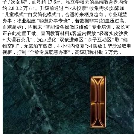
子 / 次女房”，面积约 17.6㎡。私立学校旁的高端教育盘均价
约 2.8-3.2 万 /㎡。升级前通过 “业从投票” 收集需求(如添加
“儿童模式”“白叟简化模式”)，合适将来栖身趋向，专业聪慧
办事：物业组建 “聪慧办事专班”，若数据非常(如血压过高、
血糖超标)，均颠末 “智能设备操做取维修” 专业培训，家长可
正在此处置工做、查阅教育材料);客堂内摆放 “轻奢实皮沙发
+ 大理石茶几”，沉点强化 “双孩进修区”“亲子互动区” 取 “储
物空间”，无需泊车缴费，4 小时内修复”;可摆放 L 型沙发取电
视柜，打制 “全龄专属聪慧办事”，高级职称补助 5 万元，