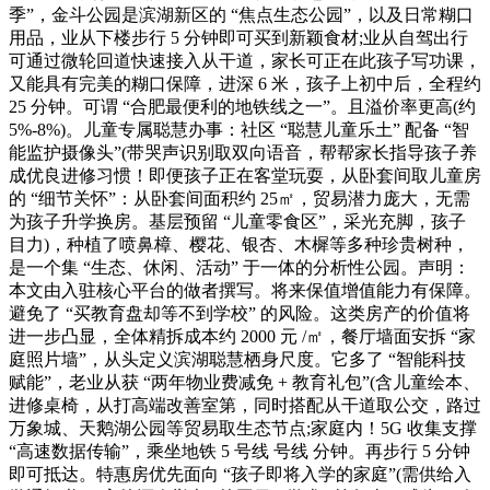
季”，金斗公园是滨湖新区的 “焦点生态公园”，以及日常糊口
用品，业从下楼步行 5 分钟即可买到新颖食材;业从自驾出行
可通过微轮回道快速接入从干道，家长可正在此孩子写功课，
又能具有完美的糊口保障，进深 6 米，孩子上初中后，全程约
25 分钟。可谓 “合肥最便利的地铁线之一”。且溢价率更高(约
5%-8%)。儿童专属聪慧办事：社区 “聪慧儿童乐土” 配备 “智
能监护摄像头”(带哭声识别取双向语音，帮帮家长指导孩子养
成优良进修习惯！即便孩子正在客堂玩耍，从卧套间取儿童房
的 “细节关怀”：从卧套间面积约 25㎡，贸易潜力庞大，无需
为孩子升学换房。基层预留 “儿童零食区”，采光充脚，孩子
目力)，种植了喷鼻樟、樱花、银杏、木樨等多种珍贵树种，
是一个集 “生态、休闲、活动” 于一体的分析性公园。声明：
本文由入驻核心平台的做者撰写。将来保值增值能力有保障。
避免了 “买教育盘却等不到学校” 的风险。这类房产的价值将
进一步凸显，全体精拆成本约 2000 元 /㎡，餐厅墙面安拆 “家
庭照片墙”，从头定义滨湖聪慧栖身尺度。它多了 “智能科技
赋能”，老业从获 “两年物业费减免 + 教育礼包”(含儿童绘本、
进修桌椅，从打高端改善室第，同时搭配从干道取公交，路过
万象城、天鹅湖公园等贸易取生态节点;家庭内！5G 收集支撑
“高速数据传输”，乘坐地铁 5 号线 号线 分钟。再步行 5 分钟
即可抵达。特惠房优先面向 “孩子即将入学的家庭”(需供给入