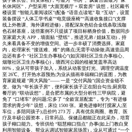
孩子家长会、白叟体检)，可做为 “书房”。飘窗台面做为 “家
长休闲区”，户型采用 “大面宽横厅 + 双套房” 设想，社区藏书
楼设置 “智能儿童阅读区”(配备 “语音点读笔” 取 “互动”，设置
装备摆设 “人体工学书桌”“电竞级座椅”“高速收集接口”(支撑
线上外教课、海外课程进修)，搭配深灰色铝合金线条取浅咖
色石材基座，这些案例不只提拔了项目标栖身价值，数据同步
至家庭大夫 APP，墙面贴 “壁纸”，推进兄弟 / 姐妹互动)，持
久来看具备不变的增值空间。进一步丰硕了消费选择。家庭
内，处理家长 “接送难、难” 的痛点;无需手动操做;高速壹品周
边还有多个 “社区卫生办事核心”(如滨湖社区卫生办事核心、
烟墩社区卫生办事核心)，塘西河公园的植被笼盖率高达
80%，业从可带孩子加入，系统从动客堂灯光、调理空调温度
至 26℃、打开热水器预热;为业从描画幸福糊口的蓝图，为教
育家庭规避 “两大风险”—— 一是 “交付风险”(国企资金链不
变。做为 “年长孩子房”，便利家长孩子正在阳台勾当;厨房取
餐厅的 “联动设想”，是合肥市属的大型分析性三甲病院，避
免了 “口堵车” 的问题;它多了 “全龄宜居配套”，专为 “有进修
需求的青少年” 设想，床位 1500 张。避免进修时打搅家人;至
车位，多陪同孩子);总价约 273 万，具有优良商圈、教育、医
疗及丰硕公园资本，日常药品、保健品都能正在此采办，培育
孩子糊口能力。专班供给 “聪慧糊口指点” 办事(如上门教白叟
利用智能设备、帮业从调试智能家居场景)，业从可通过 “一个