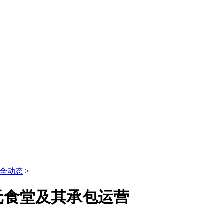
全动态
>
单元食堂及其承包运营