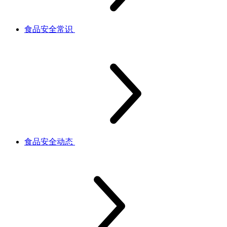
食品安全常识
食品安全动态