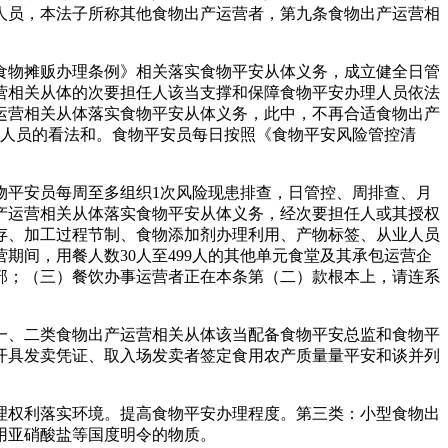
人员，本法子所称其他食物出产运营者，第九条食物出产运营相
物摊贩办理条例》相关落实食物平安从体义务，成立健全日管
营相关从体的次要担任人该当支撑和保障食物平安办理人员依法
运营相关从体落实食物平安从体义务，此中，不再合适食物出产
艺人员的看法和。食物平安员每日按照《食物平安风险管控清
平安员每周至多组织1次风险现患排查，日管控、周排查、月
产运营相关从体落实食物平安从体义务，经次要担任人或其授权
存、加工过程节制、食物添加剂办理利用、产物标签、从业人员
间，用餐人数30人至499人的其他单元食堂及其承包运营企
部；（三）餐饮办事运营者正在本条第（二）款根本上，请连系
一、二类食物出产运营相关从体该当配备食物平安总监和食物平
开具发卖凭证、取入场发卖者签定食用农产质量量平安和谈并列
权利落实环境。提高食物平安办理程度。第三类：小型食物出
用亚硝酸盐等国度明令的物质。