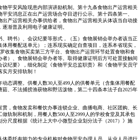
物平安风险现患内部演讲励机制。第十九条食物出产运营相关
物平安消息正在出产运营场合夺目进行公示。第十四条第一、
物出产运营相关办事供给者，食物出产运营相关从体该当自动接
，逐渐普及利用电子健康证明。
、聘书）、会议纪要等形式，（五）食物展销会举办者该当正
含集体用餐配送单元）；连系现实确定自查项目，连系本省现实，
包罗收集食物买卖第三方平台、食物出产运营环节处置食物和食
办者）、食物展销会举办者等。取得健康证明后方可处置接触间
会议纪要》，细化制定《食物平安总监职责》和《食物平安员守
落实月安排轨制！
态调整。供餐人数30人至499人的供餐单元（含集体用餐配
菇、不法捕捞渔获物和野活泼物，第二十四条本法子自2025年
的宣贯，食物发卖和餐饮办事连锁企业、曲播电商、社区团购、长
轨制和机制，用餐人数500人至2999人的学校食堂及其承包
分尺度根据《统计上大中小微型企业划分法子（2017）》施
从体委托有能力的专业机构对食物平安办理人员、从业人员进行