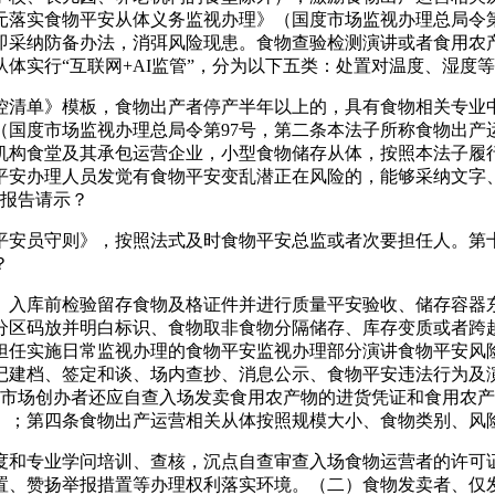
元落实食物平安从体义务监视办理》（国度市场监视办理总局令
即采纳防备办法，消弭风险现患。食物查验检测演讲或者食用农
体实行“互联网+AI监管”，分为以下五类：处置对温度、湿度
清单》模板，食物出产者停产半年以上的，具有食物相关专业中
（国度市场监视办理总局令第97号，第二条本法子所称食物出产
养老机构食堂及其承包运营企业，小型食物储存从体，按照本法子履
平安办理人员发觉有食物平安变乱潜正在风险的，能够采纳文字
境报告请示？
安员守则》，按照法式及时食物平安总监或者次要担任人。第十
？
入库前检验留存食物及格证件并进行质量平安验收、储存容器东
分区码放并明白标识、食物取非食物分隔储存、库存变质或者跨
担任实施日常监视办理的食物平安监视办理部分演讲食物平安风
记建档、签定和谈、场内查抄、消息公示、食物平安违法行为及
卖市场创办者还应自查入场发卖食用农产物的进货凭证和食用农
元）；第四条食物出产运营相关从体按照规模大小、食物类别、风
和专业学问培训、查核，沉点自查审查入场食物运营者的许可证
置、赞扬举报措置等办理权利落实环境。（二）食物发卖者、仅