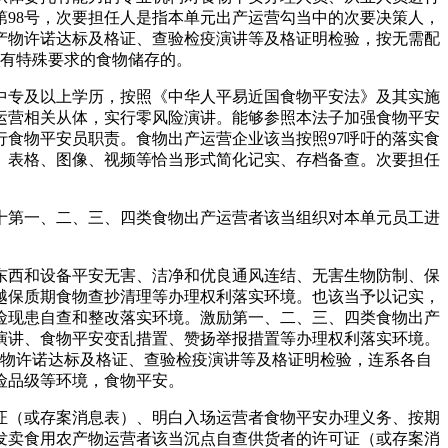
第98号，次要担任人是指本单元出产运营勾当中的次要决策人，
产物许诺达标及格证、查验检疫演讲等及格证明检验，按无需配
等有特殊要求的食物储存的。
专及以上学历，按照《中华人平易近国食物平安法》及其实施
运营相关从体，实行零风险演讲。能够参照本法子加强食物平安
行食物平安员职责。食物出产运营企业该当按照97呼吁的落实食
、表格、图像、视频等恰当形式简化记实、存档备查。次要担任
第一、二、三、四类食物出产运营者该当组织对本单元员工进
西和设备平安无害、洁净和优良通风连结、无害生物防制、保
越保质期食物查抄清理等办理权利落实环境。也该当予以记实，
险现患自查和整改落实环境。激励第一、二、三、四类食物出产
演讲、食物平安变乱措置、赞扬举报措置等办理权利落实环境。
产物许诺达标及格证、查验检疫演讲等及格证明检验，连系各自
险品级等环境，食物平安。
（或存案消息表）、明白入场运营者食物平安办理义务、按期
发卖食用农产物运营者该当沉点自查供货者的许可证（或存案消