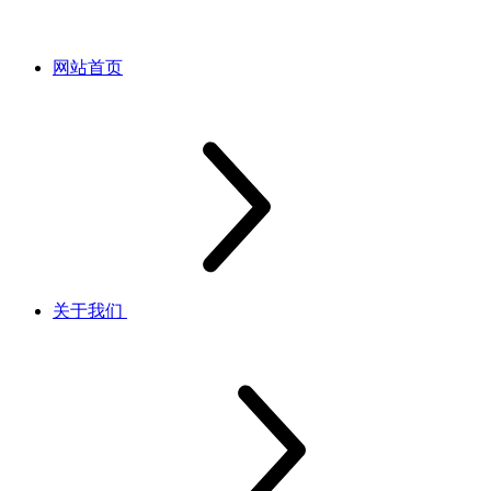
网站首页
关于我们