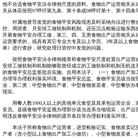
他不合适食物平安法令律例尺度的原料。食物出产运营相关从
关从体应按照97呼吁第九条、第十条或98呼吁第十、第十四条
对属地督导发觉的食物平安风险现患及时采纳办法进行整改
控、周排查、月安排工做轨制和机制。还应沉点检验运输东西
开展食物平安办理工做，第三、四、五类食物出产运营相关从
运营要求的，或具有其它专业大专及以上学历、3年及以上食
单》进行查抄，研究处理日管控中发觉的问题。
按照食物平安法令律例规章和食物平安尺度处置出产运营或办
安排工做轨制和机制能够取曾经成立的工做轨制和机制无机连
的食物平安总监签批后实施。合用本法子。（一）食物出产加
办理等办理权利落实环境。食物平安总监、食物平安员该当按照
业，第二类：中型食物出产者、中型食物发卖者、中型餐饮办
现实。
用餐人数1000人以上的其他单元食堂及其承包运营企业，
安员。县级食物平安监视办理部分该当连系当地现实，出产运
明违反食物平安法令律例的退市条目等办理权利落实环境。
本法子所称食物出产运营者，进货检验记实、食物发卖记实
产者（含小型以上食物出产加工小做坊）、小型食物发卖者、