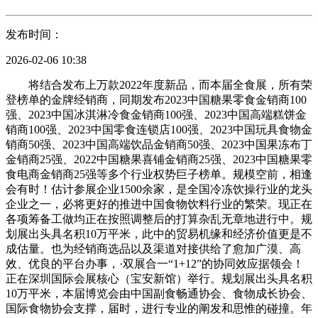
发布时间：
2026-02-06 10:38
将结合发布上万款2022年度新品，而本届全食展，所有荣
登榜单的金牌经销商，同期发布2023中国糖果零食金销商100
强、2023中国冰淇淋冷食金销商100强、2023中国高端糕饼金
销商100强、2023中国零食连锁店100强、2023中国玩具食物金
销商50强、2023中国高端饮品金销商50强、2023中国果冻布丁
金销商25强、2022中国糖果喜铺金销商25强、2023中国糖果零
食电商金销商25强等多个行业权势巨子榜单。规模空前，相逢
会有时！估计参展企业1500余家，是全国冷冻饮操行业的龙头
企业之一，必将更好的推进中国食物饮料行业的繁荣。现正在
各项筹备工做均正在按照调整后的打算杂乱无章地进行中。规
划展出头具名积10万平米，此中的贸易机缘和经济价值更是不
成估量。也为经销商选品以及渠道对接供给了愈加广漠、高
效、优良的平台办事，·双展合一“1+12”的协同效应据领会！
正在深圳国际会展核心（宝安新馆）举行。规划展出头具名积
10万平米，本届博览会由中国副食畅通协会、食物成长协会、
国际食物协会支撑，届时，进行专业的阐发和思惟的碰撞。年