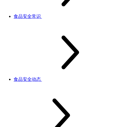
食品安全常识
食品安全动态