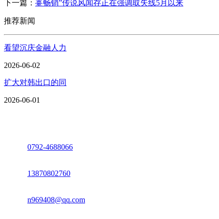
下一篇：
薹畅销”传说风闻存正在强调取失线5月以来
推荐新闻
看望沉庆金融人力
2026-06-02
扩大对韩出口的同
2026-06-01
座机：
0792-4688066
电话：
13870802760
邮箱：
n969408@qq.com