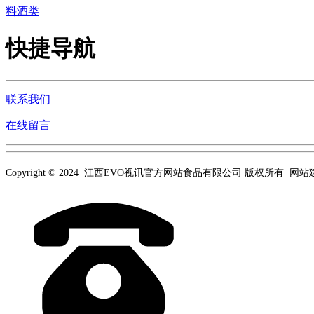
料酒类
快捷导航
联系我们
在线留言
Copyright © 2024 江西EVO视讯官方网站食品有限公司 版权所有 网