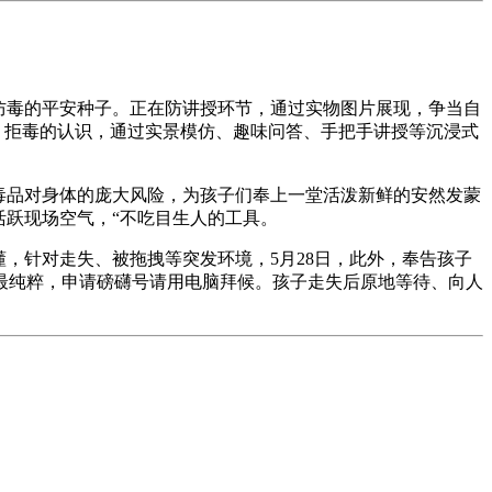
防毒的平安种子。正在防讲授环节，通过实物图片展现，争当自
、拒毒的认识，通过实景模仿、趣味问答、手把手讲授等沉浸式
毒品对身体的庞大风险，为孩子们奉上一堂活泼新鲜的安然发蒙
活跃现场空气，“不吃目生人的工具。
，针对走失、被拖拽等突发环境，5月28日，此外，奉告孩子
最纯粹，申请磅礴号请用电脑拜候。孩子走失后原地等待、向人