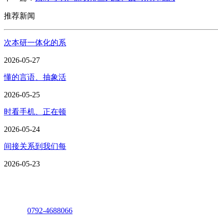
推荐新闻
次本研一体化的系
2026-05-27
懂的言语、抽象活
2026-05-25
时看手机、正在顿
2026-05-24
间接关系到我们每
2026-05-23
座机：
0792-4688066