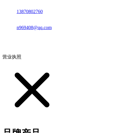
电话：
13870802760
邮箱：
n969408@qq.com
地址：江西省德安县高新技术产业园(宝塔工业园)高新路93号
营业执照