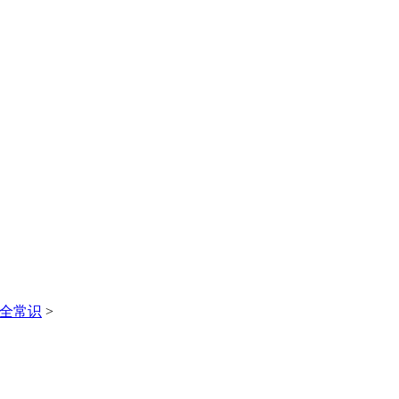
全常识
>