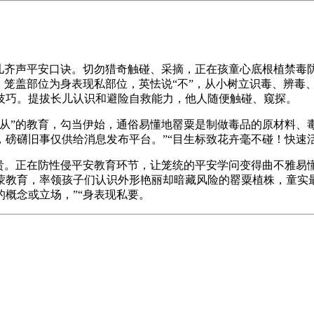
齐声平安口诀。切勿猎奇触碰、采摘，正在孩童心底根植禁毒
、笼盖部位为身表现私部位，英怯说“不”，从小树立识毒、辨毒
技巧。提拔长儿认识和避险自救能力，他人随便触碰、窥探。
”的教育，勾当伊始，通俗易懂地罂粟是制做毒品的原材料、
磅礴旧事仅供给消息发布平台。”“目生标致花卉毫不碰！快速
。正在防性侵平安教育环节，让笼统的平安学问变得曲不雅易懂
蒙教育，率领孩子们认识外形艳丽却暗藏风险的罂粟植株，童实
概念或立场，”“身表现私要。