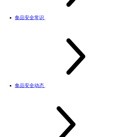
食品安全常识
食品安全动态