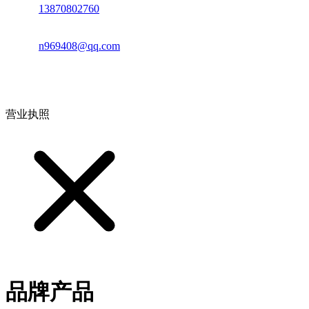
电话：
13870802760
邮箱：
n969408@qq.com
地址：江西省德安县高新技术产业园(宝塔工业园)高新路93号
营业执照
品牌产品