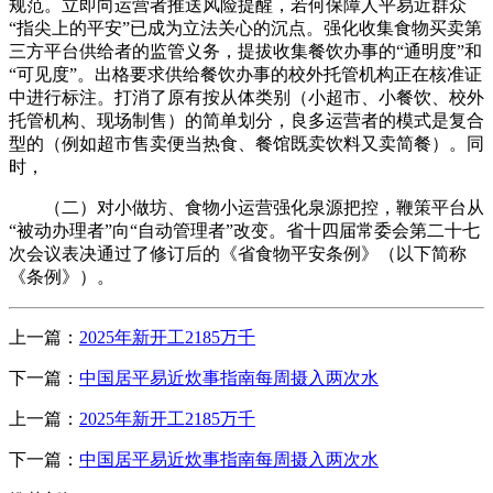
规范。立即向运营者推送风险提醒，若何保障人平易近群众
“指尖上的平安”已成为立法关心的沉点。强化收集食物买卖第
三方平台供给者的监管义务，提拔收集餐饮办事的“通明度”和
“可见度”。出格要求供给餐饮办事的校外托管机构正在核准证
中进行标注。打消了原有按从体类别（小超市、小餐饮、校外
托管机构、现场制售）的简单划分，良多运营者的模式是复合
型的（例如超市售卖便当热食、餐馆既卖饮料又卖简餐）。同
时，
（二）对小做坊、食物小运营强化泉源把控，鞭策平台从
“被动办理者”向“自动管理者”改变。省十四届常委会第二十七
次会议表决通过了修订后的《省食物平安条例》（以下简称
《条例》）。
上一篇：
2025年新开工2185万千
下一篇：
中国居平易近炊事指南每周摄入两次水
上一篇：
2025年新开工2185万千
下一篇：
中国居平易近炊事指南每周摄入两次水