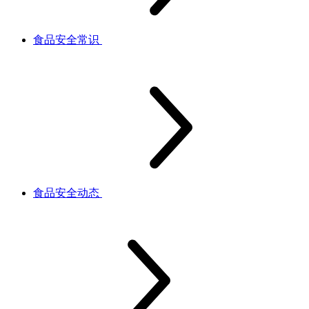
食品安全常识
食品安全动态