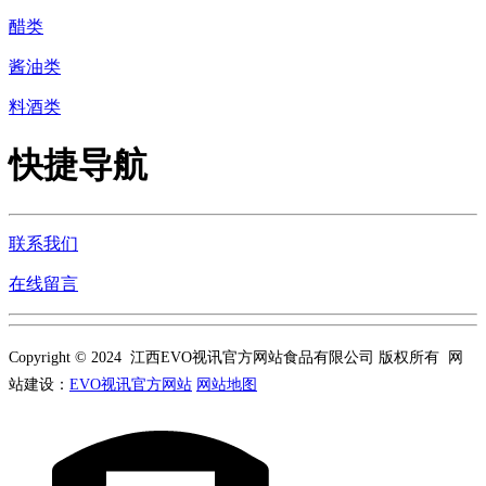
醋类
酱油类
料酒类
快捷导航
联系我们
在线留言
Copyright © 2024 江西EVO视讯官方网站食品有限公司 版权所有 网
站建设：
EVO视讯官方网站
网站地图