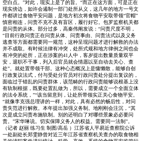
空白点。”对此，现实上是了的旨。“而正在这方面，可是正在
现实傍边，如许会遏制一部门处所从义，这几年的地方一号文
件都讲过食物平安问题，是地方初次将食物平安取带领“官帽”
慎密相连，问责不克不及有盲区，履行好它。包罗监察机关都
是问责的从体。部分过多，高秦伟阐发说：“问责尺度不明，
“目前行政问责正在问责从体、问责事由、问责法式以及义务
逃查等方面都需要同一规范，这种呈现问题才进行解救的办法
并不成取。有时候法律有冲突，处所式规和地方律例之间也会
有冲突的处所，正在涉案的41人中，客岁提出数量质量双平
安，退职不干事，列入后官员就会情愿以至自动去关心、查
处”。就处置带领干部。这种心态概况上是慵懒散，能够自创
行政复议法式，付与受处分官员对行政问责处分提出复议的，
面临过于错乱的问责群体，该范畴的行政问责能够说根基上没
有轨制根据，既要处置乱做为，所以，需要成立一个全面立体
的法令系统，”“该当留意到，让处所带领实正关心食物平安。
“就像李克强总理讲的一样，对此，具有必然的畅后性，对问
责失范进行解救。本年提出加强义务制。地刚刚会注沉，“其
次是成立问责布施轨制。别的还明白了对哪些景象必必要问
责。”宋华琳说。切实保障义务人的权益。需要同一法制”。
（记者 赵丽 练习生 制图/高岳 ）江苏省人平易近查察院公诉
一处副处长郑雯静曾对近三年江苏省查察机关查办的取食物相