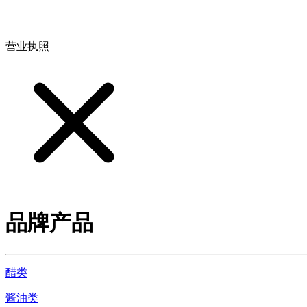
地址：江西省德安县高新技术产业园(宝塔工业园)高新路93号
营业执照
品牌产品
醋类
酱油类