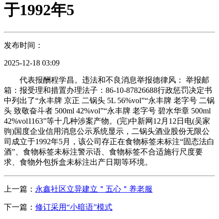
于1992年5
发布时间：
2025-12-18 03:09
代表报酬程学昌。违法和不良消息举报德律风： 举报邮
箱：报受理和措置办理法子：86-10-87826688行政惩罚决定书
中列出了“永丰牌 京正 二锅头 5L 56%vol”“永丰牌 老字号 二锅
头 致敬奋斗者 500ml 42%vol”“永丰牌 老字号 碧水华章 500ml
42%vol1163”等十几种涉案产物。(完)中新网12月12日电(吴家
驹)国度企业信用消息公示系统显示，二锅头酒业股份无限公
司成立于1992年5月，该公司存正在食物标签未标注“固态法白
酒”、食物标签未标注警示语、食物标签不合适施行尺度要
求、食物外包拆盒未标注出产日期等环境。
上一篇：
永鑫社区立异建立＂五心＂养老服
下一篇：
修订采用“小暗语”模式