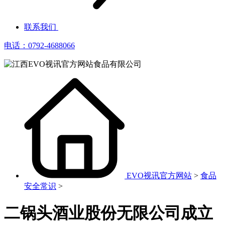
联系我们
电话：0792-4688066
EVO视讯官方网站
>
食品
安全常识
>
二锅头酒业股份无限公司成立