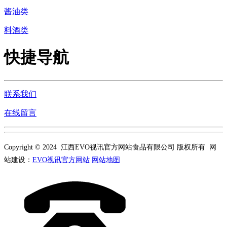
酱油类
料酒类
快捷导航
联系我们
在线留言
Copyright © 2024 江西EVO视讯官方网站食品有限公司 版权所有 网
站建设：
EVO视讯官方网站
网站地图