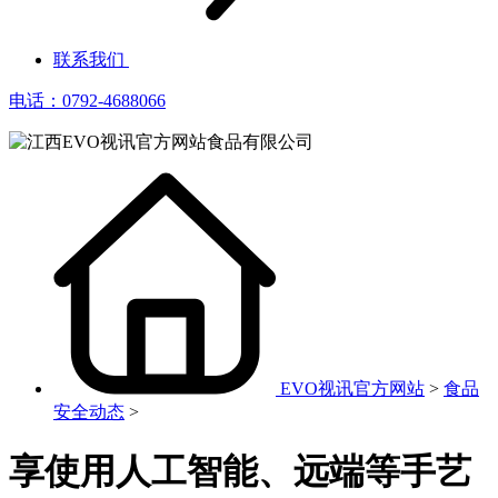
联系我们
电话：0792-4688066
EVO视讯官方网站
>
食品
安全动态
>
享使用人工智能、远端等手艺