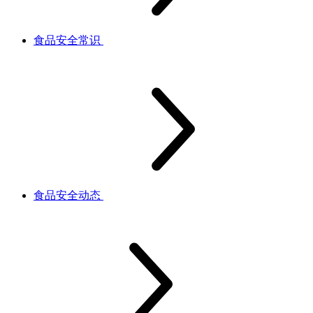
食品安全常识
食品安全动态