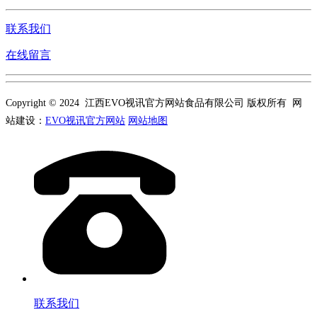
联系我们
在线留言
Copyright © 2024 江西EVO视讯官方网站食品有限公司 版权所有 网
站建设：
EVO视讯官方网站
网站地图
联系我们