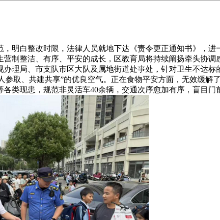
，明白整改时限，法律人员就地下达《责令更正通知书》，进一
生营制整洁、有序、平安的成长，区教育局将持续阐扬牵头协调
监视办理局、市支队市区大队及属地街道处事处，针对卫生不达标
“人人参取、共建共享”的优良空气。正在食物平安方面，无效缓
等各类现患，规范非灵活车40余辆，交通次序愈加有序，盲目门