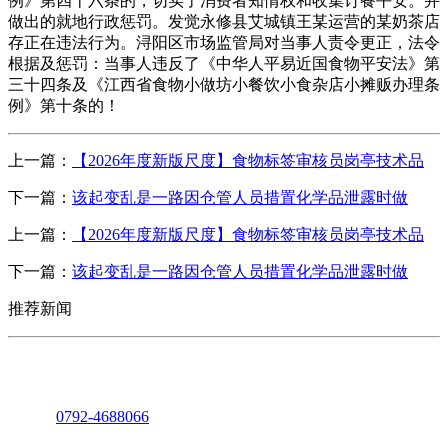
例》第四十六条的，切实了消费者知情权和收集订餐平安。并
做出的就地行政惩罚。发觉永修县艾城镇王某运营的某奶茶店
存正在违法行为。浔阳区市场监管局对当事人责令更正，法令
根据及惩罚：当事人违反了《中华人平易近国食物平安法》第
三十四条及《江西省食物小做坊小餐饮小食杂店小摊贩办理条
例》第十条的！
上一篇：
【2026年度新版尺度】食物标签审核员岗亭技术品
下一篇：
该起变乱是一路因仓管人员措置化学品泄露时做
上一篇：
【2026年度新版尺度】食物标签审核员岗亭技术品
下一篇：
该起变乱是一路因仓管人员措置化学品泄露时做
推荐新闻
座机：
0792-4688066