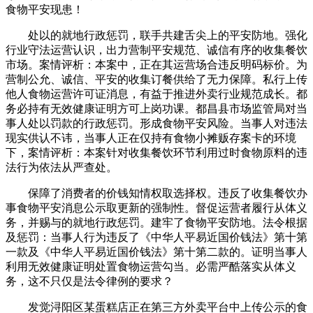
食物平安现患！
处以的就地行政惩罚，联手共建舌尖上的平安防地。强化
行业守法运营认识，出力营制平安规范、诚信有序的收集餐饮
市场。案情评析：本案中，正在其运营场合违反明码标价。为
营制公允、诚信、平安的收集订餐供给了无力保障。私行上传
他人食物运营许可证消息，有益于推进外卖行业规范成长。都
务必持有无效健康证明方可上岗功课。都昌县市场监管局对当
事人处以罚款的行政惩罚。形成食物平安风险。当事人对违法
现实供认不讳，当事人正在仅持有食物小摊贩存案卡的环境
下，案情评析：本案针对收集餐饮环节利用过时食物原料的违
法行为依法从严查处。
保障了消费者的价钱知情权取选择权。违反了收集餐饮办
事食物平安消息公示取更新的强制性。督促运营者履行从体义
务，并赐与的就地行政惩罚。建牢了食物平安防地。法令根据
及惩罚：当事人行为违反了《中华人平易近国价钱法》第十第
一款及《中华人平易近国价钱法》第十第二款的。证明当事人
利用无效健康证明处置食物运营勾当。必需严酷落实从体义
务，这不只仅是法令律例的要求？
发觉浔阳区某蛋糕店正在第三方外卖平台中上传公示的食