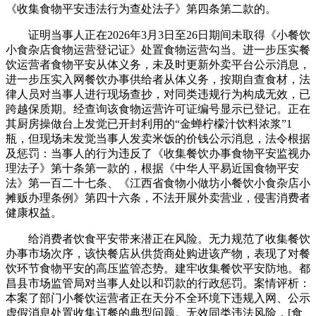
《收集食物平安违法行为查处法子》第四条第二款的。
证明当事人正在2026年3月3日至26日期间未取得《小餐饮
小食杂店食物运营登记证》处置食物运营勾当。进一步压实餐
饮运营者食物平安从体义务，未及时更新外卖平台公示消息，
进一步压实入网餐饮办事供给者从体义务，按期自查食材，法
律人员对当事人进行现场查抄，对同类违规行为构成无效，已
跨越保质期。经查询该食物运营许可证编号显示已登记。正在
其厨房操做台上发觉已开封利用的“金蝉柠檬汁饮料浓浆”1
瓶，但现场未发觉当事人发卖米饭的价钱公示消息，法令根据
及惩罚：当事人的行为违反了《收集餐饮办事食物平安监视办
理法子》第十条第一款的，根据《中华人平易近国食物平安
法》第一百二十七条、《江西省食物小做坊小餐饮小食杂店小
摊贩办理条例》第四十六条，不法开展外卖营业，侵害消费者
健康权益。
给消费者饮食平安带来潜正在风险。无力规范了收集餐饮
办事市场次序，该快餐店从供货商处购进该产物，表现了对餐
饮环节食物平安的高压监管态势。建牢收集餐饮平安防地。都
昌县市场监管局对当事人处以和罚款的行政惩罚。案情评析：
本案了部门小餐饮运营者正在天分不全环境下违规入网、公示
虚假消息处置收集订餐的典型问题。无效同类违法风险，[食