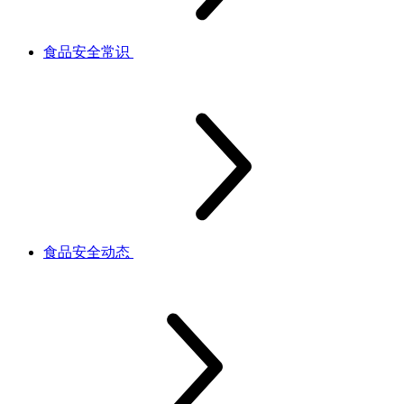
食品安全常识
食品安全动态