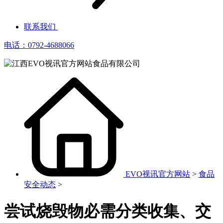
联系我们
电话：0792-4688066
EVO视讯官方网站
>
食品
安全动态
>
尝试烧毁物必需分类收集、交