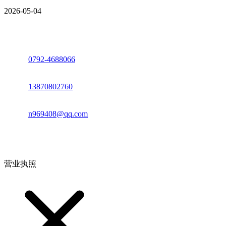
2026-05-04
座机：
0792-4688066
电话：
13870802760
邮箱：
n969408@qq.com
地址：江西省德安县高新技术产业园(宝塔工业园)高新路93号
营业执照