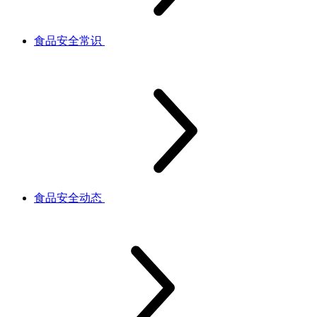
食品安全常识
食品安全动态