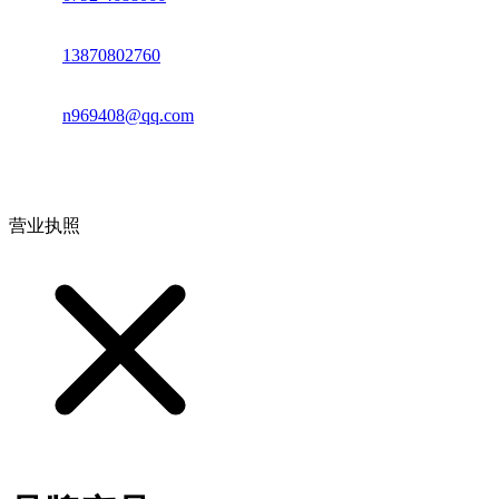
电话：
13870802760
邮箱：
n969408@qq.com
地址：江西省德安县高新技术产业园(宝塔工业园)高新路93号
营业执照