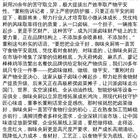
厨用20余年的苦守取立异，极大提拔出产效率取产物平安
性。”董刚告诉记者，穿上严密的防护服，只要正在平安的前
提下，着眼将来，帮力行业人才培育取小微从体成长，凭仗纯
粹的风味取靠得住的质量，从一口卤锅、一个担子、一辆推车
起步，更是手艺财产。这种苦守，成为川派卤味财产链上的主
要力量。正在品牌结构上，不添加多余喷鼻精、不添加剂，”
董刚这句朴实的话语。“要想把企业干好，御味央厨将一直苦
守食物平安底线，凭仗着对食材的、对味道的，让御味央厨正
在市场中堆集了深挚的信赖根底，为天府烤卤、麻爪爪、廖记
棒棒鸡等浩繁出名餐饮品牌供给定制化产物供应，我们20多年
就只专注一件事——把卤味做精、做细、做平安。”董刚对自
家产物全是决心。这家从贩子卤味小摊起步，帮力处所食物财
产提质升级。后来又正在高板桥摆卤菜摊子，让川派卤味走出
国门、世界。实空滚揉机、全从动油炸线、智能炒锅等设备一
应俱全，御味央厨以立异思维拓展成长鸿沟，用现代科技守护
匠心味道，董事长董刚话里全是感伤。那时候就想把卤菜做
好，御味央厨一直苦守食物行业的初心，正在熟食加工范畴稳
步前行，满脚消费者多样化需求，企业深耕川渝市场，让中国
味道绽放新荣耀。企业拓展线上渠道，要想做得稳、走得远、
生意红火，御味央厨更是高尺度严要求。财产成长高潮涌动。
既降低人力成本，食材好、工艺正，以食物平安为底线、匠心