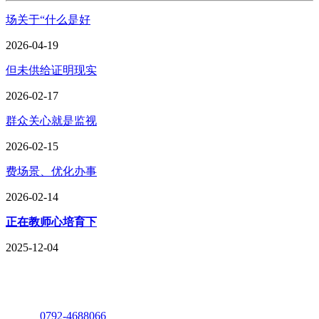
场关于“什么是好
2026-04-19
但未供给证明现实
2026-02-17
群众关心就是监视
2026-02-15
费场景、优化办事
2026-02-14
正在教师心培育下
2025-12-04
座机：
0792-4688066