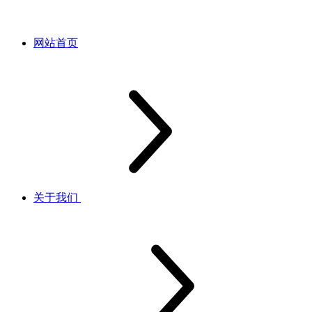
网站首页
关于我们