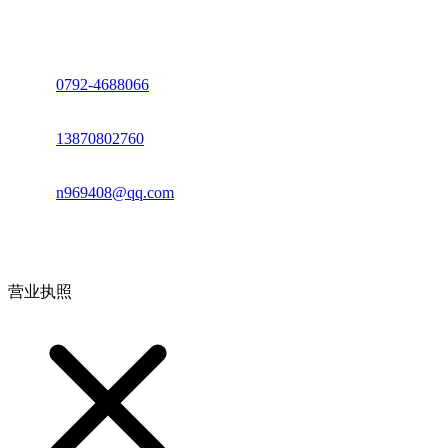
座机：
0792-4688066
电话：
13870802760
邮箱：
n969408@qq.com
地址：江西省德安县高新技术产业园(宝塔工业园)高新路93号
营业执照