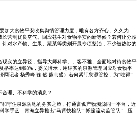
要加大食物平安收集舆情管理力度，唯有各方齐心、久久为
成长营制优良空气。回应苍生对食物平安的新等候？若何让分歧
。针对水产物、生果、蔬菜等类别开展专项整治，不少被热炒的
现实的立异径，指导大师科学、、客不雅、全面地对待食物平
测及格率达到98%，委员暗示，用结实的泉源管理回应对食物平
记者 杨秀峰 鞠 然 熊韦盛）若何紧盯泉源管控，为“吃得”
不合理、不科学的消息？
”和守住泉源防地的务实之策，打通畜禽产物溯源同一平台，近
学手艺，青海立异推出“马背快检队”“帐篷流动监管队”，压