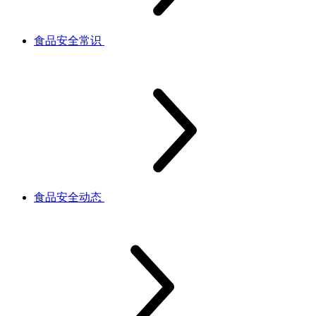
食品安全常识
食品安全动态