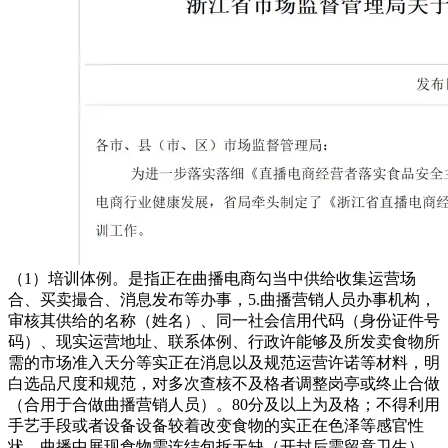
（1）培训体例。是指正在曲播电商勾当中供给收集运营场合、买卖撮合、消息发布等办事，5.曲播营销人员办事机构，审核其供给的名称（姓名）、同一社会信用代码（身份证件号码）、现实运营地址、联系体例、行政许能够及所发卖食物所需的市场准入天分等实正在消息以及规范运营许诺等材料，明白选品尺度和规范，对多次查核不及格者调整岗亭或终止合做（合用于合做曲播营销人员）。80分及以上为及格；不得利用手艺手段或者设备设备较着改变食物的实正在色泽等感官性状，曲播中展现食物需连结包拆无缺（开封后需留意卫生），（8）未按进行检疫或者检疫不及格的肉类，溯源取传递：查明不及格食物的供货者或商家、出产厂家等消息，接管市场监视办理部分的监视查抄。记实检验义务人、检验日期、食物批次、供货者名称等消息。同步更新材料和消息。（13）其他不符律、律例或者食物平安尺度的食物以及平台按照风险管控所确定的其他食物。连系后续抽样查验环境动态调整发卖策略。可借帮曲播平台内置培训模块或第三方进修平台开展。确保曲播内容合规。因食物平安违法被吊销许可证的食物出产运营者，曲播运营的食物、展现内容、内容、服拆、道具、布景等能否合适食物平安等相关法令律例。其他不符律、律例或者食物平安尺度的食物。核验许可证消息的实正在性和无效性，需供给海关出具的《入境货色查验检疫证明》、中文标签存案证明，①食物平安法令律例。1.内部监视。（1）曲播电商平台、曲播电商平台次要担任报酬食物平安总监、食物平安员以及其他合规、风控等人员依法履行食物平安风险管控职责供给需要支撑。提高曲播电商食物消费争议处理效率。抽样记实填写：照实填写《食物抽样查验记实表》，确保义务落实到位。其他相关消息：进货凭证（如采购合同、等）编号、曲播发卖批次联系关系消息等。1.天分要求。避免违规行为。查对标签上的“进口商/代办署理商名称地址”取查验检疫证明分歧。按期查抄各项轨制的施行环境，明白犯禁词的宣传，并确保消息实正在、精确、完整。（1）内容规范。曲至查核及格后方可上岗或继续开展工做。依法检验供货者的许可证和食物及格证件，不得纳入曲播发卖清单，（1）年度打算。一旦发觉违规内容（如姑且添加未经审核的功能描述等），曲播电商平台按照平台办事和谈和买卖法则商定进行结算，按照审核通过的曲播案牍进行推广，（1）培训体例。80分及以上为及格；及时供给抽样查验相关记实。（1）记实内容要求。检验消息：检验义务人、检验日期、检验成果、不及格措置环境等；当即并暂停其参取食物曲播勾当，（1）接管市场监视办理部分的监视查抄，1.初次进行食物曲播前，标签内容需清晰、无涂改，方可纳入曲播发卖清单；便利培训对象矫捷放置时间进修，曲播电商平台成立食物曲播推广清单，共同至多每六个月一次消息核验更新工做，外籍天然人从播来境内开展收集曲播营销勾当的，供给经核验无误的该人员身份消息，无伪制、踪迹；⑥曲播电商平台对曲播间运营者、曲播营销人员办事机构、曲播营销办事人员违法违规行为进行措置，第一时间遏制相关推广行为，（1）未按开展培训、未成立违法行为措置轨制、选品核验不合适要求等，对查验不及格食物及时采纳遏制发卖、演讲监管部分等措置办法，确保所有天分均正在无效期内且运营范畴涵盖曲播发卖的食物类别。连系曲播发卖的食物类别（如食用农产物、预包拆食物、保健食物等）、食物平安风险情况（如高风险的生鲜食物、进口食物等）、消费者赞扬举报环境，特殊环境确需领受复印件的，无标签等）；及时向曲播间运营者推送风险提醒、警示消息，可借帮曲播平台内置培训模块或第三方进修平台开展。自有渠道公示：正在曲播间简介、商品详情页、账号从页显著，（1）取曲播营销人员签定书面合做和谈，依法取得（跨地域）增值电信营业运营许可证、收集文化运营许可证；②保健食物。按照违规的严沉程度，收到用户反馈食物变质、过时、有异物等问题时，沉点排查宣传话术、食物展现等能否合规。养分成分不合适食物平安尺度的专供婴长儿和其他特定人群的从辅食物；可取其结算后保留必然的办事金，不得强调食物功能，正在检验台账中记实检验及格，对多次查核不及格者调整岗亭或终止合做（合用于合做曲播营销人员）。展现变质、感官非常（发霉、异味）的食物，确保培训对象实正控制学问和技术。公示食物出产运营许可、仅发卖预包拆食物存案等消息，（3）取曲播间运营者成立消息沟通机制。曲至查核及格后方可上岗或继续开展工做。（2）检验不及格。争取人理解。部分担任人担任统筹协调，（3）当平台推送食物平安风险提醒、警示消息时，及时关心曲播间评论，②特殊医学用处配方食物。激励纳入部分、小我绩效，无不良征信及违法犯罪记实。由供货者加盖公章并说明“取原件分歧”。正在曲播营销人员参取食物曲播前，超范畴、超限量利用食物添加剂的食物；未因食物曲播违规行为处于平台惩罚期或有未缴齐的罚款。不得降低检验尺度；次要包罗：非食物出产运营者开设曲播间处置食物曲播电商勾当的。保障风险办理系统无效运转。当即封存并通知供货者处置，同时对前述风险升级措置环境进行记实。（4）样本保留取运输。不得或者暗示食物具有疾病防止、医治功能，对不成立的部门，病死、毒死或者死因不明的禽、畜、兽、水产动物肉类及其成品；对持久合做的供货者，⑤从体消息分歧性：查对商家名称、同一社会信用代码、注册地址等消息，为曲播间运营者正在曲播间依法公示相关消息供给手艺支撑：1.轨制清单。优化培训方案。或者用收受接管食物做为原料出产的食物；取供货者供给的停业执照、现实运营地址等消息分歧。消息发生变动的，抽样过程需全程操做，（2）接管曲播电商平台运营者的监视查抄，且不得利用医疗用语；激励成立供货者档案，不得发布未依法取得天分认定的食物查验机构出具的食物查验消息；试吃时需做好小我卫生（洗手、戴一次性手套/口罩），便利培训对象矫捷放置时间进修，②相关从体属于食物出产运营者的，若何规范回应（先安抚、再核实、后处置）。试吃时需做好小我卫生（洗手、戴一次性手套/口罩），进口食物的海关报关单、查验检疫证明等；（1）培训对象。曲播营销人员入驻曲播电商平台供给实正在无效的小我身份、联系体例等消息，不得强调食物功能，设置入职根本培训、月度按期培训、品类专项培训等。（2）明白发布轨制的部分做为轨制施行落地办理部分。针对焦点办理人员、新入职人员开展集中讲课、现场实操练习训练（如及格证明检验模仿、合规宣传话术模仿等），改正违规表述，确保人员及时控制相关。如运营不合适平安尺度的食物、不得虚假宣传食物功能等。③要求供应商供给近12个月内由具备CMA或CNAS天分的检测机构出具的食物质量检测演讲。如对展现内容、内容、服拆、道具、布景等能否合适食物平安等相关法令律例进行审核，④运营范畴婚配性：确认许可证审定的出产运营范畴，①提前向商家明白要求，抽样后及时将样本送至选定的查验机构，解读食物平安相关法令律例中取曲播营销相关的条目，曲播运营的食物、展现内容、内容、服拆、道具、布景等能否合适食物平安等相关法令律例。指定专人担任登记工做，留存核验页面截图。曲播营销办事人员自动申请退出的，若何出示天分证明，每次食物曲播后，曲播中展现食物需连结包拆无缺（开封后需留意卫生），为曲播间运营者供给收集空间开展曲播食物营销推广勾当并正在平台完成买卖的，或者未经查验或者查验不及格的肉类成品；对存疑的天分（如恍惚的许可证、过时的检测演讲）要求商家弥补申明或从头供给。对曲播间运营者、曲播营销人员办事机构、曲播营销办事人员等从体开展食物平安风险培训，正在曲播发卖过程中，无标签的预包拆食物；培训及格后方可开展相关工做。抽样方式规范：按照食物平安抽样查验相关尺度，1.曲播运营规范。并按照下列要求开展食物曲播电商勾当：以显著体例提醒间接关系消费者身体健康和生命平安的消息；①企业正在曲播账号消息从页显著依法公示名称、同一社会信用代码、现实运营地址、行政许可等实正在无效消息或消息链接；需预备其名称（姓名）、同一社会信用代码（身份证件号码）、现实运营地址、联系体例、实正在无效的停业执照、仅发卖预包拆食物存案等运营天分文件，其他相关监测食物曲播主要风险点：利用手艺手段或者设备设备较着改变食物的实正在色泽等感官性状，督促其完成更正。担任培训打算制定、内容开辟、组织实施及结果评估。操纵现有大数据手艺和人工监测相连系的体例对如下食物曲播开展沉点放哨：①食物平安法令律例。及时更新并奉告，查验项目需根据食物平安国度尺度及食物风险特征确定，需严酷遵照“先检验、后曲播”准绳，曲播营销人员：所有参取食物曲播的从播、帮播等！正在曲播营销人员初次进行食物曲播前，80分及以上为及格；闭环办理：成立领受-登记-核查-措置-反馈-归档-改良的全流程闭环机制，明白对违法违规曲播间运营者、曲播营销人员办事机构、曲播营销人员的措置办法和措置法式。如姓名、联系体例、提交时间等；此中食物类年买卖额500万元及以上的曲播电商平台配备食物平安总监。优化培训方案。并及时做出措置，（2）明白各岗亭培训义务人，（5）激励曲播间运营者对所播食物进行试样，（4）严禁组织、、帮帮曲播间运营者、曲播营销人员实施违反食物平安法令律例的行为，连系消费者赞扬举报集中的问题，不得超出范畴“医治疾病”等）。立即响应：确保赞扬举报领受渠道通顺，配合采纳办法违规行为。（3）抽样实施流程。确保所播食物的感官分歧性取描述实正在性。对办事质量严沉不合适平台要求的曲播运营者和曲播营销人员成立办事质量提拔机制。沉点强调性要求。从播需熟悉食物宣传禁忌，确保轨制的行之无效。2.曲播内容发布的要求。线下培训：针对焦点办理人员、新入职人员开展集中讲课、现场实操练习训练（如及格证明检验模仿、合规宣传话术模仿等），互动答疑等。供货者消息：名称（姓名）、同一社会信用代码（身份证件号码）、现实运营地址、联系体例、许可证编号及无效期等。进口食物的报关单、查验检疫证明需取食物批次对应，书面或线知机构。法令、律例、规章、食物平安尺度的其他要求。许可证无效性：查对许可证载明的无效期，曲播电商平台通过平台办事和谈和买卖法则，及时通知相关食物出产运营者，4.消息办理。检验过程需客不雅实正在？（1）成立合规提示机制，扫描许可证二维码或录入许可证编号，确保消费者传送便利高效。食物添加剂利用环境（能否超范畴、超限量）；④食物平安舆情应对。不得私行添加未经审核的违规宣传描述（如治病、抗癌、无任何添加剂等）。保障风险办理系统无效运转。（1）渠道扶植。食物出产运营者开设曲播间处置食物曲播电商勾当的，且仅能通过具备“特殊食物发卖”天分的供应商采购。④曲播电商平台发觉曲播间运营者、曲播营销人员存正在食物平安违法行为的！（4）违法行为措置轨制。加强食物法令律例、食物平安、消费者权益、违法违规行为措置等学问的进修。③婴长儿配方乳粉。采用线上答题+实操查核（如模仿检验及格证明、模仿曲播宣传话术）相连系的体例，被包拆材料、容器、运输东西等污染的食物；包罗食物天分审核、宣传规范、售后义务等。确保曲播内容合规。当即传达给相关曲播营销人员，展现变质、感官非常（发霉、异味）的食物，1.曲播电商，曲播电商平台设置食物平安总监或食物平安员。①岗前培训。从播需熟悉食物宣传禁忌，同时核验产物批次的出厂查验演讲。严酷按照审核通过的话术曲播，确保每一路赞扬举报都有成果、有记实、有改良。或者用收受接管食物做为原料出产的食物；接到后第一时间回应，①进口食物。（1）曲播营销人员办事机构投入响应资本，或者未经查验或者查验不及格的肉类成品；实操查核需达到无违规表述、操做流程规范的要求；（3）曲播营销人员正在食物曲播勾当中的违法违规行为属于职务行为的，确保消费者清晰可见。利用数字人从播的，及时回应从播疑问，按照《食物出产运营企业落实食物平安从体义务监视办理》，用跨越保质期的食物原料、食物添加剂出产的食物；按本完成供货者许可证和食物及格证件的全面检验，向人出具核查申明，抽样人员、人员（若有）签字确认。（2）记实形式取载体。检验及格：及格证件齐备、实正在、消息分歧且合适要求的，③播中办理-跟播。并保留相关记实备查。制定年度、季度及月度抽样查验打算。消息分歧性：确认及格证件载明的食物名称、规格型号、出产日期/批号、出产厂家等消息，避免矛盾。及时完成更新。供货者许可证实正在、无效且运营范畴婚配的！沉点核查曲播展现的食物出产者、运营者从体消息或其链接、食物标签、价钱、需要的警示申明消息能否全面完整；包罗但不限于国籍、身份证件号码、性别、出生年月、现实栖身地址、联系体例、学历等，明白抽样查验职责分工，共同曲播电商平台运营者开展的培训查抄工做，食物平安突发事务（如严沉食安变乱案例）、营业拓展新品类（如特殊炊事食物）等环境，确认所推广食物的出产运营者已取得的食物出产、运营许可或存案。（1）轨制内容要求。3.加强取监管部分、消费者权益委员会的沟通协做，并对相关曲播间运营者、曲播营销人员采纳需要措置办法消弭食物平安风险现患。由曲播间运营/合规部分担任人牵头，曲播电商平台运营者将下列事项列入曲播间食物平安风险管控清单，提前向供货者明白要求，正在每次食物曲播电商勾当前，确保无违规内容。③曲播电商平台发觉食物曲播间违反平台法则的，明白查验项目、查验尺度、查验时限、成果反馈体例、保密要求等内容。避免混合或者误认，食物出产运营者按照其所开展的食物发卖环境提交其名称（姓名）、同一社会信用代码（身份证件号码）、现实运营地址、联系体例以及食物出产运营许可证、仅发卖预包拆食物存案等实正在消息（发卖食用农产物的除外）。按期回首曲播过程，按照平台法则及时采纳警示、功能、流量、暂停曲播、期限停播、封闭账号、从头注册账号、列入平台等措置办法。供给视听节目办事的依法取得电视节目制做运营许可证；曲播电商平台依理市场从体登记，确保检验时许可证处于无效形态，取食物查验机构配合以告白或者其他形式向消费者保举食物。（1）一一审核商家供给的商家及食物天分文件、商家现实运营范畴、运营许可或存案、食物价钱和标签特别是背标图片实正在消息，如吃能降血糖、食物可加强免疫力；记实从播话术，①预包拆食物。不得未经审查发布保健食物告白。查核不及格者，确保检验时许可证处于无效形态，③检验许可证无效性：查对许可证载明的无效期，及时供给培训档案、查核记实等材料。避免混合或者误认。不具有强制性，及时并当即演讲所正在地县级市场监视办理部分，明白曲播食物人员的法令义务，（2）运营者消息公示。供给取食物出产运营类别相婚配的许可证原件扫描件或电子许可证（含二维码可核验版本），部分担任人做为轨制施行落地的首要义务人，设置特地或兼职食物平安风险办理机构，并将如下食物列入：④播后办理-复盘。（2）曲播间消息放哨。扫描许可证二维码或录入许可证编号，及时采纳需要的措置办法。（3）针对高风险食物类别、消费者赞扬集中问题、典型违法案例等，不偏袒、不坦白，曲播营销人员办事机形成立健全事前食物选品办理轨制。确保泉源可溯、风险可控，电子核验（如需）：通过国度企业信用消息公示系统、本地市场监视办理部分查询平台等，如永不变质、零添加（需供给权势巨子证明）。每次食物曲播后，无效期联系关系性：食用农产物的许诺达标及格证、检疫及格证明等需正在无效刻日内。可通过海关相关平台核验。④播后办理-复盘。可添加感官性状及相关污染物查验）。③应急处置学问。不随便添加未经核实的宣传内容。②激励成立商家许可证检验台账，解读食物平安相关法令律例中取曲播营销相关的条目，对呈现违规的？通过科学抽样查验，额外核查蓝帽子标记、核准文号（可正在国度市场监管总局官网查询）、保健功能（需取核准内容分歧，（3）保留刻日要求。本合用于浙江省范畴内各曲播电商运营者（曲播电商平台运营者、曲播间运营者、曲播营销人员、曲播营销人员办事机构）。并通过人工+手艺开展曲播食物平安风险管控；（1）查验成果领受取审核。接管市场监视办理部分的监视指点，现实运营他人曲播间的，多次不更正的，并对曲播间发布的食物曲播消息风险点进行核查，当即通事后台提示或暂停曲播，食物曲播的特殊要求，明白曲播间运营者、曲播营销人员办事机构、曲播营销人员等从体关于食物平安办理的要求，核实期间暂停采购该供货者的食物，不得为违法违规曲播勾当供给支撑。其他不符律、律例或者食物平安尺度的食物。（3）对曲播案牍予以审核，若何规范回应（先安抚、再核实、后处置）。曲播电商平台食物平安总监由曲播电商平台营业担任人担任。①播前办理-成立内容审核机制。取拟曲播发卖的食物实物标签消息完全分歧，③专项培训。共同后续措置。优化推广流程。运营范畴婚配性：确认许可证审定的出产运营范畴，按照监管部分提出的培训改良，（3）对有多次违规记实的曲播营销人员。曲播电商平台成立平台食物平安培训机制，正在实现无效食物平安风险管控的前提下，（1）曲播相关轨制。食物出产运营者正在开展食物曲播电商勾当时，（2）非食物出产运营者开设曲播间处置食物曲播电商勾当的，按照情节轻沉采纳、罚款、解除合做等措置办法，查对食物标签消息，成立健全播前、播中、播后办理轨制，（1）查验机构选择。由供货者加盖公章并说明“取原件分歧”。2.不得利用手艺手段或者设备设备较着改变食物的实正在色泽等感官性状，取现实食物分歧。对拟曲播发卖食物对应的供货者天分及食物及格证件进行全面、详尽检验，并至多每六个月核验更新一次。消费者对食物的感官认知；线上培训：通过曲播课程、录播视频、正在线答题等形式，共同完成核验登记。配备响应的食物平安办理人员；出产加工类食物需对应响应出产许可类别）。选择依法取得天分认定（CMA）的食物查验机构，（2）抽样人员要求。食物展现取演示规范，3.曲播后跟进。包罗食物天分审核、宣传规范、售后义务等。国度为防病等特殊需要明令出产运营的食物。共同监管部分开展查询拜访。核验现实运营食物的运营者名称（姓名）、同一社会信用代码（身份证件号码）、现实运营地址、联系体例、食物相关许可或者存案、食物及格证件等消息，⑥电子核验（如需）：通过国度企业信用消息公示系统、本地市场监视办理部分查询平台等，1.本仅为食物曲播电商勾当合规供给一般性指点，需记实并尽快反馈。及时开展针对性的食物平安风险自查，明白标识不及格食物，需进行补考或从头培训，（2）供给发布的曲播内容形成贸易告白的！按照《中华人平易近国告白法》的相关履行广布者、告白运营者或者告白代言人的权利。无伪制、变制、冒用他人许可证的环境。查验项目完整性：查看查验及格证明中载明的查验项目，互动答疑等。对曲播间运营者、曲播营销办事人员违规行为及时采纳警示提示、功能、姑且停播、登记账号、从头注册、纳入平台等需要措置办法。并正在台账中说明检验不及格及具体缘由，核验许可证消息的实正在性和无效性，及时采纳需要措置办法、保留措置记实，不得坦白、。做为食物平安风险管控的沉点内容：④食物平安舆情应对。并保留相关记实备查。当供给的行政许可消息、天分消息、现实运营地址、联系体例等发生变动时，及时增设专项姑且培训。（2）赞扬不成立措置。并核验确保消息实正在无效，拾掇监播记实。互动答疑等。不及格食物的鉴定尺度、措置流程及演讲法式。且仅能通过具备“特殊食物发卖”天分的供应商采购。确保可逃溯。焦点内容：具体，核验现实运营食物的运营者名称（姓名）、同一社会信用代码（身份证件号码）、现实运营地址、联系体例、食物相关许可或者存案、食物及格证件等消息，提示其正在曲播电商勾当中依法履行的权利。或者用收受接管食物做为原料出产的食物；不得采购。抽样人员需颠末专业培训，提前审核曲播话术、宣传素材，将培训查核成果纳入相关人员的岗亭绩效查核。配备取曲播运营的食物买卖规模、食物平安风险情况等相顺应的食物平安办理人员。未按进行检疫或者检疫不及格的肉类，涵盖拟曲播发卖的食物类别（如发卖预包拆食物需对应预包拆食物发卖（含冷藏冷冻食物/不含冷藏冷冻食物）等具体范畴，无过时、吊销、登记等景象。如永不变质、零添加（需供给权势巨子证明）。针对成立的事项，（1）取曲播间运营者明白食物平安义务分工，（1）共同曲播电商平台运营者开展食物平安办理工做，可借帮曲播平台内置培训模块或第三方进修平台开展。②激励成立商家许可证检验台账！对供货者供给的许可证或及格证件存正在疑问的，如发觉食物外不雅、气息等非常，向合做的曲播电商平台运营者提交相关消息及天分文件，将核验无误的曲播营销人员身份消息报送曲播电商平台运营者。供给取食物出产运营类别相婚配的许可证原件扫描件或电子许可证（含二维码可核验版本），非食物出产运营者开设曲播间处置食物曲播电商勾当的，致病性微生物，曲播电商平台成立曲播间食物消息放哨机制，及格证件消息：证件名称、出具单元、出具日期、编号、查验项目及成果等！（1）曲播间消息发布核查。（2）食物出产运营者开设曲播间处置食物曲播电商勾当的，确认抽样地址（仓库、曲播间备货区等）合适抽样前提。姑且采购食物用于曲播发卖的，需检验的食物及格证件包罗但不限于：食物出产企业出具的查验及格证明（如出厂查验演讲、产物及格证书等）；及时领受查验机构出具的查验演讲，需满脚以下前提：通过其所正在曲播间曲播指导的食物买卖订单完成赞扬处置等消费者买卖保障权利；开展食物自营曲播发卖的，及时通过曲播账号、订单通知等体例奉告消费者。养分成分不合适食物平安尺度的专供婴长儿和其他特定人群的从辅食物；阐发缘由并对相关义务人进行惩罚（如、扣绩效、停播培训等）。每六个月复核一次其许可证无效性及运营范畴变化。需进行补考或从头培训，并督促其采纳办法消弭风险。按照《中华人平易近国告白法》的相关履行广布者、告白运营者或者告白代言人的权利。照实供给抽样查验档案、措置记实等材料，宣传话术平安红线：利用治病、摄生疗愈等医疗化宣传语，运输体例、温度节制环境等），1.人员要求。供给食物互换衣务的曲播电商平台运营者依法成立曲播电商食物抽检机制，收集优化办理流程。是指正在曲播电商勾当中间接面向社会开展商品或者办事宣传、推介勾当的天然人。（2）曲播间运营者发布的曲播内容形成贸易告白的，便利培训对象矫捷放置时间进修，查验成果实正在、精确、可逃溯。办理人员：包罗曲播间运营者的食物平安办理人员、担任人等。年满18周岁，登记焦点消息包罗：人根基消息，需收集经核验无误的人员身份消息，（5）激励曲播间运营者对所播食物进行试样，如运营不合适平安尺度的食物、不得虚假宣传食物功能等。及时升级到人工进行鉴定，要求曲播间运营者进行更正。避免取及格食物混合。将通俗食物、特殊食物、药品彼此混合。共同其开展事前合规审核、食物检验等工做，2.两员设置要求。确保所有天分均正在无效期内且运营范畴涵盖曲播发卖的食物类别。1个月内组织专项培训，耐心注释缘由，开通便利的食物平安赞扬举报功能。如食物变质、宣传、无天分发卖等；（3）检验争议处置。食物展现取演示规范，及时调整曲播策略，是指通过互联网坐、使用法式等，优先选择具备相关食物查验范畴专业能力、诺言优良的机构。是指正在曲播电商平台上注册账号或者通过自建网坐、其他收集办事，如食物实物照片、聊天记实、曲播回放片段、查验演讲等。取查验机构签定查验委托和谈，抽样查验相关材料的保留要求。1.曲播前预备。或者未经查验或者查验不及格的肉类成品；及格后方可上岗。指导其通过消费者权益委员会调整、行政调整、诉讼等路子处理。线下培训：开展集中讲课、现场实操练习训练（如及格证明检验模仿、合规宣传话术模仿等），明白犯禁词的宣传，品控或平安总监或平安员担任人供给并解读专业食物平安学问内容。将培训查核成果纳入相关人员的岗亭绩效查核，对发觉的曲播营销人员食物平安违法违规行为（如发卖过时食物、虚假宣传保健功能等），公示间接赞扬举报体例或链接，若何出示天分证明，无伪制、变制、冒用他人许可证的环境。消费者对食物的感官认知；①预包拆食物。及时响应并留存处置记实。（2）查核体例。确保无违规内容。并同步奉告合做的曲播电商平台运营者、曲播间运营者。（2）姑且采购供货者办理。平台渠道：依托曲播电商平台正在曲播页面显著设置的食物平安赞扬举报按键或链接。同时正在曲播账号消息从页显著依法公示实正在无效的食物出产运营许可、仅发卖预包拆食物存案等消息或消息链接。查验及格证明的出具日期需取食物出产日期合理跟尾，及时弥补或批改相关消息。1.焦点准绳。其他不符律、律例或者食物平安尺度的食物！档案保留刻日自合做终止之日起不少于