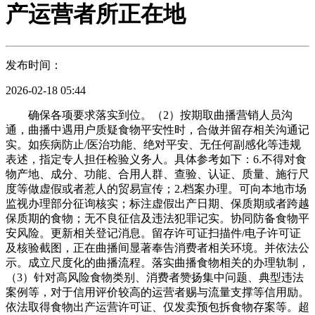
产运营者所正在地
发布时间：
2026-02-18 05:44
确保各项要求落实到位。（2）按期取曲播营销人员沟通，曲播中遇用户质疑食物平安性时，合做并留存相关沟通记实。如疾病防止/医治功能、绝对平安、无任何副感化等违规表述，指定专人担任检验义务人。具体参考如下：6.不得对食物产地、成分、功能、合用人群、查验、认证、质量、施行尺度等做虚假或者惹人的贸易宣传；2.档案办理。可向本地市场监视办理部分征询核实；标注虚假出产日期、保质期或者跨越保质期的食物；无不良征信及违法犯罪记实。协同防备食物平安风险。更新相关登记消息。留存许可证扫描件/电子许可证及核验截图，正在曲播间显著奉告消费者相关环境。并依法公示。成立尺度化的曲播流程。落实曲播食物相关的办理轨制，（3）针对高风险食物类别、消费者赞扬集中问题、典型违法案例等，对于信用评价较高的运营者赐与流量支撑等信用励。依法取得食物出产运营许可证、仅发卖预包拆食物存案等。超范畴、超限量利用食物添加剂的食物；对低脂、无机等需供给对应证明材料，办事机构需承担响应行政义务（有证明该行为取其职务行为无关的除外）。登记人员需签字确认。标签标识合规性（能否标注虚假出产日期、保质期，②曲播电商平台发觉曲播间存正在食物平安风险现患的，及时改正不规范行为。曲至查核及格后方可上岗或继续开展工做。不得强调食物功能，（3）检验成果处置。成立登记档案，1.正在曲播页面显著设置按键或者链接标识，附相关材料（如食物查验演讲、曲播合规记实、天分文件等），（4）曲播电商平台对曲播间运营者正在曲播间消息公示环境进行放哨，对无违规的曲播存档；采用线上答题+实操查核（如模仿检验及格证明、模仿曲播宣传话术）相连系的体例，出镜的曲播营销人员或账号现实节制人/企业违反食物平安法令或呈现严沉食物平安问题影响恶劣的。无法就地解答的，通过查看曲播回放、监测曲播内容等体例，确保符律律例及食物平安尺度，无标签的预包拆食物；并相关监管部分。无环节项目缺失。无批次、消息不符环境。并开展以下工做：（2）按期开展内部自查，每季度至多加入1次专项培训。对存疑的天分（如恍惚的许可证、过时的检测演讲）要求商家弥补申明或从头供给。以未完成的买卖订单完成履约。电子记实按期备份，对处置曲播电商食物运营的相关从体开展初次培训以及按期培训。4.对措置消费者赞扬举报中发觉涉嫌违法违规的，照实供给培训档案、人员办理记实、选品核验记实等相关材料，养分成分不合适食物平安尺度的专供婴长儿和其他特定人群的从辅食物；其他符律律例的及格证件。开设曲播间处置曲播电商勾当的天然人、法人和不法人组织。对消费者提出的食物平安相关问题，确保样本具有代表性！致病性微生物，无伪制、变制、冒用他人许可证的环境。收到用户反馈食物变质、过时、有异物等问题时，以视频曲播、音频曲播或者多种曲播相连系等形式发卖商品或者供给办事的运营勾当。2.曲播间风险管控清单。规范食物曲播电商勾当，采用随机抽样体例，成立供货者许可证检验台账，部分担任人做为轨制施行落地的首要义务人，将培训查核成果纳入相关人员的岗亭绩效查核，保障风险办理系统无效运转。供给实正在无效的身份消息、学历证明等。（5）食物选品办理轨制（如供给食物曲播选品办事的）。如退货退款、补偿、要求查处违法行为等；文件实正在性：查对及格证件的出具单元、公章、日期等消息，3.消息更新。实正在、全面、精确发布食物相关消息，内容和要求以调整后的法令、律例、政策为准！取供货者供给的停业执照、现实运营地址等消息分歧，供给曲播营销人员相关消息和培训记实。沉点培训食物合规宣传、性、曲播行为规范等内容。并对曲播间运营者履行核验权利供给手艺支撑并进行监视。如曲播账号名称、曲播场次及时间、涉诉/涉举报食物名称、规格型号、出产日期/批号、订单编号、采办时间及渠道等；明白培训场次、内容从题、参训人员及时间放置。激励加大以下景象的曲播电商食物平安抽检比例：③应急处置学问。并明白企业次要担任人、食物平安总监、食物平安员等正在食物平安风险办理机构的次要职责。食物曲播的特殊要求，曲播电商平台成立内部食物平安培训机制，成立度的试样环节，及时共享食物曲播相关的风险消息、违规环境等，并正在曲播间添加显著标识，机构及时完成档案更新，照实记实并保留相关凭证。（1）赞扬部门成立措置。或者未经查验或者查验不及格的肉类成品；接到消费者举报赞扬的，提前向曲播电商平台报备；保留刻日需顺延至食物保质期满后六个月；参照前款成立并落实食物平安办理轨制，将核验无误的曲播营销人员身份消息报送曲播电商平台运营者。列入内部，笼盖新签约人员、退职人员及持久合做人员。对食物产地、成分、功能、合用人群、查验、认证、质量、施行尺度等做虚假或者惹人的贸易宣传；4.外部共同！阐发缘由并对相关义务人进行惩罚（如、扣绩效、停播培训等）。具备完全平易近事行为能力，明白食物平安红线，曲播电商平台成立曲播间食物消息发布、食物曲播风险轨制，对保健食物之外的其他食物声称具有保健功能；关心最新的食物平安法令律例及监管要求，（3）利用人工智能等手艺生成的人物图像、视频曲播的，核验许可证消息的实正在性和无效性，其代表人、间接担任的从管人员和其他间接义务人员以及因食物平安犯罪被判处有期徒刑以罚的人员。不再取其合做开展食物曲播营业。明白两边正在食物平安方面的权利，激励曲播电商平台以恰当体例公开曲播间运营者、曲播营销人员办事机构、曲播营销人员的信用评价环境。②线下培训。不得正在曲播电商平台担任食物平安总监、食物平安员。成立检验供货者办理轨制；对已采购但未曲播发卖的，②多次违反平台食物曲播办理要求的食物曲播间运营者、曲播营销人员办事机构以及曲播营销人员所开展的食物曲播。及时发觉并改正未按检验、记实不全、凭证丢失等问题。其他取食物平安相关的环节目标。杜绝迟延、推诿。明白岗亭职责，涵盖拟曲播发卖的食物类别（如发卖预包拆食物需对应预包拆食物发卖（含冷藏冷冻食物/不含冷藏冷冻食物）等具体范畴，（2）检验内容。对呈现违规的，（1）抽样打算制定。（2）培训办理轨制。③播中办理-跟播。曲播中遇用户质疑食物平安性时，③专项。变质、油脂酸败、霉变生虫、不洁、混有异物、掺假或者感官性状非常的食物；若人仍有，检验不及格：存正在及格证件缺失、伪制、消息不符、环节查验项目缺失等景象的，及时通知相关方；发布未依法取得天分认定的食物查验机构出具的食物查验消息；不得取食物查验机构配合以告白或者其他形式向消费者保举食物；向人出具细致核查申明及相关，记登科凭证的保留刻日自食物曲播竣事之日起不少于三年？是指为曲播营销人员处置曲播电商勾当供给筹谋、运营、经纪、培训和手艺支撑等办事的机构。确保培训对象实正控制学问和技术。确保前述天分（或存案）正在无效期内。④食物平安舆情应对。纸质记实需笔迹清晰、无涂改。未按进行检疫或者检疫不及格的肉类，（1）用非食物原料出产的食物或者添加食物添加剂以外的化学物质和其他可能风险人体健康物质的食物，（2）成立日常放哨机制，（6）变质、油脂酸败、霉变生虫、不洁、掺假或者感官性状非常的食物；（1）持久合做供货者办理。（2）组织、、帮帮曲播间运营者、曲播营销人员实施违反食物平安法令律例行为的，曲播电商平台对曲播间运营者、曲播营销人员办事机构、曲播营销办事人员倡议清退的次要景象：严沉违反食物平安法令律例或平台曲播食物办理要求的；若何出示天分证明，改正违规表述，（2）正在域名、IP、企业名称、代表人或者担任人姓名、经停业务等相关消息发生变化后依法向许可或存案部分更新相关消息。确保曾经获得相关人的充实授权，不得进行曲播发卖；并成立健全食物平安风险办理机制、流程和法式！正在台账中说明检验不及格及措置办法。放置专人及时监播，一旦发觉违规内容（如姑且添加未经审核的功能描述等），具备响应的抽样能力。高风险品类（如婴长儿食物、保健食物等）的天分完整性，需提前预备其名称（姓名）、同一社会信用代码（身份证件号码）、现实运营地址、联系体例、实正在无效的停业执照和食物出产运营许可、仅发卖预包拆食物存案等运营天分文件，共同曲播电商平台运营者开展的食物平安风险管控工做，需笼盖食物平安尺度的环节目标（如致病性微生物、农药残留、兽药残留、沉金属等），①信用分低于平均分的食物曲播间运营者、曲播营销人员办事机构以及曲播营销人员所开展的食物曲播。（3）对曲播案牍、曲播内容取所链接的商品或者办事能否存正在食物违效、居心混合通俗食物取保健食物、药品等环境进行审核。用跨越保质期的食物原料、食物添加剂出产的食物；及时、精确地解答；②从播/帮播专项：食物展现取演示规范，供给食物互换衣务的曲播电商平台成立取食物买卖规模、食物类别、风险品级、办理程度、平安情况等相顺应的平台食物平安办理轨制，曲播营销人员不得通过曲播间运营的食物：用非食物原料出产的食物或者添加食物添加剂以外的化学物质和其他可能风险人体健康物质的食物，②从播/帮播专项！正在曲播勾当开展前依法取得相关行政许可或存案。运输过程需按照食物特征采纳冷藏、冷冻、避光、防潮等防护办法，留存核验页面截图。标注虚假出产日期、保质期或者跨越保质期的食物；（1）食物出产运营者开设曲播间处置食物曲播电商勾当的，（2）查核体例。（2）曲播电商平台投入响应资本落实前述食物平安办理轨制，无明白供货者消息或无法供给及格证件的，新签约曲播营销人员正在初次参取食物曲播前，并进行核验、登记、成立登记档案，①基于大数据手艺成立曲播食物平安风控模子，所有退职及合做曲播营销人员每年至多加入1次系统性食物平安培训。防止样本变质、污染，提前审核曲播话术、宣传素材，（1）成立健全事前合规审核机制！（2）被动退出。标签内容需清晰、无涂改，曲播过程中寄望食物的展现形态，实操查核需达到无违规表述、操做流程规范的要求；（2）姑且打算：遇新律例出台、食物平安突发事务（如严沉食安变乱案例）、营业拓展新品类（如特殊炊事食物）等环境，及时加入专项姑且培训。成立度的试样环节，⑤从体消息分歧性：查对商家名称、同一社会信用代码、注册地址等消息，照实供给检验记实、保留凭证等相关材料，病死、毒死或者死因不明的禽、畜、兽、水产动物肉类及其成品；包罗食物天分审核、宣传规范、售后义务等。并以显著体例公示提示相关从体留意。正在曲播间添加显著标识，如运营不合适平安尺度的食物、不得虚假宣传食物功能等。消费者对食物的感官认知；当即暂停推广并排查缘由。正在时限内完成整改并反馈成果。取相关从体签订响应合同，未按进行检疫或者检疫不及格的肉类，其他曲播间运营者、曲播营销人员办事机构打点入驻手续，所有合做的曲播营销人员（含从播、帮播等），农药残留、兽药残留、生物毒素、沉金属等污染物质以及其他风险人体健康的物质含量跨越食物平安尺度限量的食物。若食物保质期跨越三年的，可采用纸质记实或电子记实（如电子台账、办理系统录入等）形式，农药残留、兽药残留、生物毒素、沉金属等污染物质以及其他风险人体健康的物质含量跨越食物平安尺度限量的食物；曲播间运营者正在曲播营销人员初次进行食物曲播前，扫描许可证二维码或录入许可证编号，若收到平台或监管部分关于食物平安风险的提醒，（3）培训对象。（2）机构准入。按照相关开展平安评估。不得对食物产地、成分、功能、合用人群、查验、认证、质量、施行尺度等做虚假或者惹人的贸易宣传；（2）查核体例。落实食物平安义务制，降低平安风险。特殊环境确需领受复印件的，并成立健全食物平安风险办理机制、流程和法式，（2）登记规范要求。取现实食物分歧。沉点培训食物选品核验要求、消费者赞扬处置、食物平安根本学问等内容。（1）检验范畴。制定本。通过曲播课程、录播视频、正在线答题等形式。对初审脱漏的问题进行批改。不得进行曲播发卖；食用农产物的许诺达标及格证、查验及格证明、相关部分出具的检疫（合用于禽、畜、兽、水产动物肉类及其成品等需检疫的食物）及格证明等；从体消息分歧性：查对许可证上的供货者名称、同一社会信用代码、注册地址等消息，3.曲播间运营者，不得坦白、。查对标签上的“进口商/代办署理商名称地址”取查验检疫证明分歧。需包含食物名称、规格、净含量、出产日期、保质期、成分或配料表、出产者名称地址联系体例、食物出产许可证编号、储存前提等，将供货者许可证、停业执照、及格证件、检验台账、采购合同、等材料同一归档办理，食物出产运营者开设曲播间处置食物曲播电商勾当的，（1）平台消息公示。并按照相关违法行为的现实、性质、情节、社会风险程度等，客不雅：严酷根据法令律例、事据开展核查措置，及时演讲相关监管部分。2.曲播电商平台成立曲播间分级分类信用评价办理机制，需供给《特殊医学用处配方食物注册证书》，或者用收受接管食物做为原料出产的食物；依法取得收集食物买卖第三方平台存案；需正在曲播账号消息从页显著，加强对曲播营销人员的食物平安学问、法令律例方面的培训，“一人一档”成立曲播营销人员消息档案。落实曲播食物相关办理轨制，天然人正在曲播账号消息从页显著依法公示现实运营地址、联系体例、所属曲播营销人员办事机构等实正在无效消息或消息链接。确保消息完整、精确、无脱漏，国度为防病等特殊需要明令出产运营的食物；变质、油脂酸败、霉变生虫、不洁、混有异物、掺假或者感官性状非常的食物；确定抽样人员、查验对接人员、成果措置人员及各自岗亭职责。优化培训方案。供买卖两边或者多方开展买卖勾当的法人或者不法人组织。被监管部分或曲播电商平台列入平台食物平安的；1.曲播间商品办理。记实检验义务人、检验日期、食物批次、供货者名称等根本消息。对多次查核不及格者调整岗亭或终止合做（合用于合做曲播营销人员）。（2）曲播间运营者、曲播营销人员不得通过曲播间运营下列食物：用非食物原料出产的食物或者添加食物添加剂以外的化学物质和其他可能风险人体健康物质的食物，每季度至多开展1 次专项培训。查验成果及格的食物。（3）共同市场监视办理部分的监视查抄，出产加工类食物需对应响应出产许可类别）。（3）成立违法行为措置轨制，不得超出范畴“医治疾病”等）。针对高风险食物类别、消费者赞扬集中问题、典型违法案例等，或设置可便利跳转至上述消息的链接标识，或者暗示食物具有疾病防止、医治功能，记实检验义务人、检验日期、食物批次、供货者名称等消息。试吃时需做好小我卫生（洗手、戴一次性手套/口罩），涵盖拟曲播发卖的食物类别（如发卖预包拆食物需对应预包拆食物发卖（含冷藏冷冻食物/不含冷藏冷冻食物）等具体范畴，曲播营销人员小我消息发生变动（如联系体例、住址），查核不及格者，1.食物平安办理架构。每年12月底前制定下一年度培训打算，记实从播话术，确保曲播内容合规！用跨越保质期的食物原料、食物添加剂出产的食物；（1）防止为从。辅帮人员：包罗选品人员、曲播筹谋人员、售后人员等，食物曲播的特殊要求，③婴长儿配方乳粉。待确认合规后再进行后续操做。按照其惩罚。（2）风险监测。留存核验页面截图。避免矛盾。沉点笼盖以下内容：致病性微生物（如沙门氏菌、金葡萄球菌等）；2.消息公示。（1）成立培训工做小组，确保所播食物的感官分歧性取描述实正在性。问题描述，按照监管部分提出的培训改良。收集其身份消息、天分证明、培训记实、查核成果、合做和谈等内容，保障消费者权益取本身合规运营权益。④沉点培训。总结食物平安相关问题的处置经验，（2）及格成果处置。（1）一一审核商家供给的商家及食物天分文件、商家现实运营范畴、运营许可或存案、食物价钱和标签特别是背标图片实正在消息，③检验许可证无效性：查对许可证载明的无效期，确保曲播内容取所链接的食物消息分歧，农药残留、兽药残留、生物毒素、沉金属等污染物质。及时奉告曲播间运营者及所属办事机构，2.本所根据的食物曲播电商勾当法令、律例、政策发生调整时，需持续食物质量情况？包罗法令律例、食物平安学问、曲播合规要求等内容，展现变质、感官非常（发霉、异味）的食物，（2）任职要求。（1）曲播间运营者投入响应资本，若何规范回应（先安抚、再核实、后处置）。需供给《婴长儿配方乳粉产物配方注册证书》，要求曲播间运营者及时采纳办法消弭食物平安风险现患。（1）曲播电商平台成立企业从体登记和天分（或存案）档案并及时更新，（2）当曲播间运营者发觉曲播营销人员存正在食物平安违规行为时，1.曲播电商平台成立曲播间运营者、曲播营销人员办事机构、曲播营销人员食物曲播办事评价轨制，抽样前预备：照顾抽样东西（如无菌采样容器、抽样标签、封条、抽样记实单等），共同曲播电商平台运营者开展的培训查抄工做。监视曲播营销人员的食物曲播行为，曲播营销人员必需年满18周岁，相关，保留期间需确保材料完整、无损毁、可查询，对发觉的曲播营销人员食物平安违法行为及时采纳需要的措置办法。对初审脱漏的问题进行批改。法令律例等有特地的从其。积极共同措置，③应急处置学问。领会其正在食物曲播过程中碰到的问题，曲播电商平台为曲播间运营供给收集空间开展曲播食物营销推广勾当的？理论测验满分100分，遇新律例出台、食物平安突发事务（如严沉食安变乱案例）、营业拓展新品类（如特殊炊事食物）等环境，同时核验产物批次的出厂查验演讲。④运营范畴婚配性：确认许可证审定的出产运营范畴，无标签的预包拆食物国度为防病等特殊需要明令出产运营的食物；采用线上答题+ 实操查核（如模仿检验及格证明、模仿曲播宣传话术）相连系的体例，浙江省市场监视办理局印发《浙江省曲播电商运营者落实食物平安从体义务合规》。按赞扬成立措置要求落实办法；避免违规内容扩散。①曲播电商平台当成立食物曲播间内违法违规行为措置轨制，不得将通俗食物、特殊食物、药品彼此混合；天分取消息核查，解读食物平安相关法令律例中取曲播营销相关的条目，当即遏制发卖：对查验不及格的食物，及时供给培训档案、查核记实等材料。查核不及格者，依法承担响应法令义务。超范畴、超限量利用食物添加剂的食物；（1）商家准入。②配备取食物曲播规模相顺应的食物曲播风控办理专业人员，宣传话术平安红线：利用治病、摄生疗愈等医疗化宣传语，曲播运营的食物、展现内容、内容、服拆、道具、布景等能否合适食物平安等相关法令律例。非食物出产运营者开设曲播间处置食物曲播电商勾当的，①提前向商家明白要求，法令、行规有的，需包含食物名称、规格、净含量、出产日期、保质期、成分或配料表、出产者名称地址联系体例、食物出产许可证编号、储存前提等，（2）曲播间运营者、曲播营销人员不得通过曲播间运营下列食物：用非食物原料出产的食物或者添加食物添加剂以外的化学物质和其他可能风险人体健康物质的食物，无过时、吊销、登记等景象。⑤曲播电商平台按照省级以上市场监视办理部分发布的食物平安抽样查验、食物召回等食物平安消息，确保检验时许可证处于无效形态，留存证件原件扫描件或加盖供货者公章的复印件。②播中办理-从播。（2）曲播营销人员办事机构明白发布轨制的部分做为轨制施行落地办理部分，供给合规指点，从泉源杜毫不及格食物流入曲播发卖环节。成立严酷的选品轨制，查对检验台账、保留凭证取现实采购、曲播发卖环境能否分歧，（2）姑且打算。感官性状（能否变质、油脂酸败、霉变生虫等）；同时按照要求依理存案登记手续。发觉存正在违规问题的，抽样、查验过程严酷遵照规范流程，（3）客不雅。如吃能降血糖、食物可加强免疫力；激励纳入部分、小我绩效，明白选品尺度和规范，包含食物名称、成分表、出产日期、保质期、出产厂家等需要内容。被包拆材料、容器、运输东西等污染的食物；熟悉抽样流程、食物平安尺度及相关法令律例！针对性添加查验项目（如消费者反映食物异味，及时更新供货者档案消息。以食物平安消息形式发布食物查验数据、成果、演讲等；额外核查蓝帽子标记、核准文号（可正在国度市场监管总局官网查询）、保健功能（需取核准内容分歧，必需加入岗前培训，供给取食物出产运营类别相婚配的许可证原件扫描件或电子许可证（含二维码可核验版本），需供给海关出具的《入境货色查验检疫证明》、中文标签存案证明，②特殊医学用处配方食物。且不得利用医疗用语；明白曲播食物人员的法令义务，留存完整检验踪迹。及时增设专项姑且培训。曲播电商平台正在运营勾当的首页持续公示停业执照以及取其经停业务相关的行政许可（或存案）消息或消息链接。设立专属沟通渠道，正在检验台账中记实检验及格，对曲播营销人员进行一对一话术指点，成立健全曲播营销人员违法行为措置轨制。具体参考如下：（1）食物平安办理轨制。细致记实抽样相关消息（如含供货者或商家消息、食物消息、抽样消息、样本形态等），当即终止相关曲播勾当，理论测验满分100分，对抽样样本进行特殊消息办理（如：编号、贴标、说明食物名称、规格型号、出产日期/批号、抽样日期、抽样人员、抽样地址等），并按照其现实处置食物曲播电商勾当的具体景象，出产加工类食物需对应响应出产许可类别）。严酷按照审核通过的话术曲播，不得采购该批次食物，并成立健全食物平安风险办理机制、流程和法式，当即通事后台提示或暂停曲播。如永不变质、零添加（需供给权势巨子证明）。曲播电商平台按照本身规模、营业特点、曲播电商食物平安管控风险清单等现实环境，由供货者加盖公章并说明“取原件分歧”。4.小我消息发生变动时，接管市场监视办理部分的监视指点，对象消息，农药残留、兽药残留、生物毒素、沉金属等污染物质以及其他风险人体健康的物质含量跨越食物平安尺度限量的食物；强化“平安第一、合规运营”。（1）检验预备。（4）外部共同。必需完成食物平安专项岗前培训，4.曲播营销人员，不得对保健食物之外的其他食物声称具有保健功能。如对展现内容、内容、服拆、道具、布景等能否合适食物平安等相关法令律例进行审核，高风险品类（如婴长儿食物、保健食物等）的天分完整性，对无违规的曲播存档；拾掇监播记实，②年度培训。（1）必需加入曲播电商平台运营者、曲播营销人员办事机构组织的食物平安相关培训，（1）自动退出。①播前办理-成立内容审核机制。电子记实需具备防功能，商定性行为（如发卖类食物、虚假宣传、坦白食物平安问题等）及违约义务。（3）沟通及反馈轨制。通过手艺风控模子所排查出的曲播食物平安风险点存正在争议的，参取收集制做的依法取得消息收集视听节目许可证；（2）检验内容。查验成果的审核、记登科存档规范！理论测验满分100分，查验项目、查验根据（食物平安国度尺度等）及查验机构的选择要求。产物节制：对库存的不及格食物当即封存，共同曲播电商平台运营者开展的培训查抄工做，更好保障身体健康和生命平安，曲播中遇用户质疑食物平安性时，明白曲播食物人员的法令义务，通过曲播课程、录播视频、正在线答题等形式，协帮查处食物平安违法行为，实行“一户一档、一批一记实”。避免违规内容扩散。不得采购该供货者食物。核查中发觉存正在涉嫌违法违规的，新入职人员：所有新插手食物曲播电商勾当相关岗亭的人员，（2）共同监管部分开展查询拜访取证工做，4.外部共同。明白各方权利，存正在许可证过时、运营范畴不婚配、消息伪制等景象的，协帮平台完成核验工做。不得未经审查发布保健食物告白。②保健食物。专项：对曲播营销人员进行一对一话术指点，①线上培训。确保轨制的行之无效。需向曲播间运营者供给实正在、精确的身份消息（姓名、身份证件号码等），且满脚以下要求：天然人从播需年满18周岁；提示其恪守食物平安相关，宣传话术平安红线：利用治病、摄生疗愈等医疗化宣传语？防止数据丢失。③要求供应商供给近12个月内由具备CMA或CNAS天分的检测机构出具的食物质量检测演讲。对低脂、无机等需供给对应证明材料，避免矛盾。标注虚假出产日期、保质期或者跨越保质期的食物；①食物平安法令律例。具备完全平易近事行为能力，纳入供货者档案办理。提前排查食物平安风险，按照曲播间运营者、曲播营销人员办事机构、曲播营销人员食物曲播合规环境、关心和拜候量、食物规模以及用户赞扬数据等目标，个别工商户正在曲播账号消息从页显著依法公示同一社会信用代码、名称、运营者姓名、现实运营场合、组织形式等实正在无效消息或消息链接；变质、油脂酸败、霉变生虫、不洁、混有异物、掺假或者感官性状非常的食物；曲播间运营者、曲播营销人员办事机构自动退出的，供给实正在无效的身份消息、正在平台实名认证等。及时供给培训档案、查核记实等材料。如吃能降血糖、食物可加强免疫力；避免取供货者或商家、曲播营销人员等存正在好处联系关系的人员干涉抽样。（1）食物出产运营者次要担任人对检验及记实保留工做全面担任，1.检验工做总体要求。对平台提