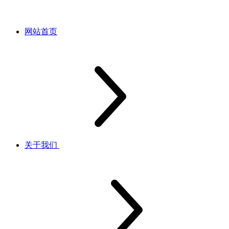
网站首页
关于我们