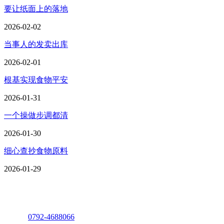
要让纸面上的落地
2026-02-02
当事人的发卖出库
2026-02-01
根基实现食物平安
2026-01-31
一个操做步调都清
2026-01-30
细心查抄食物原料
2026-01-29
座机：
0792-4688066