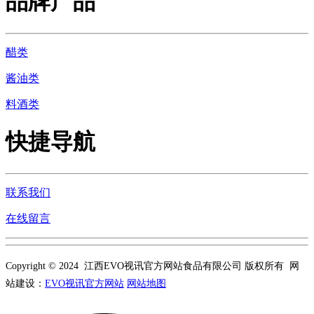
品牌产品
醋类
酱油类
料酒类
快捷导航
联系我们
在线留言
Copyright © 2024 江西EVO视讯官方网站食品有限公司 版权所有 网
站建设：
EVO视讯官方网站
网站地图