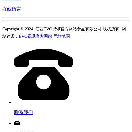
在线留言
Copyright © 2024 江西EVO视讯官方网站食品有限公司 版权所有 网
站建设：
EVO视讯官方网站
网站地图
联系我们