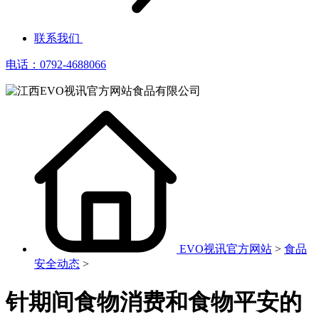
联系我们
电话：0792-4688066
EVO视讯官方网站
>
食品
安全动态
>
针期间食物消费和食物平安的