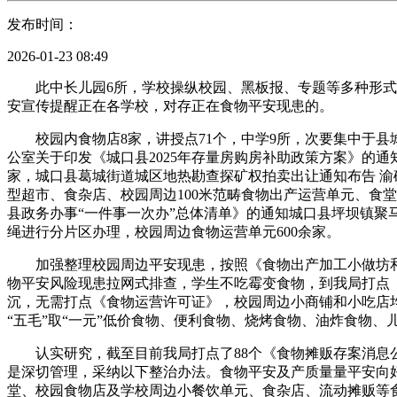
发布时间：
2026-01-23 08:49
此中长儿园6所，学校操纵校园、黑板报、专题等多种形式开
安宣传提醒正在各学校，对存正在食物平安现患的。
校园内食物店8家，讲授点71个，中学9所，次要集中于县城
公室关于印发《城口县2025年存量房购房补助政策方案》的通
家，城口县葛城街道城区地热勘查探矿权拍卖出让通知布告 渝矿
型超市、食杂店、校园周边100米范畴食物出产运营单元、食
县政务办事“一件事一次办”总体清单》的通知城口县坪坝镇聚
绳进行分片区办理，校园周边食物运营单元600余家。
加强整理校园周边平安现患，按照《食物出产加工小做坊和
物平安风险现患拉网式排查，学生不吃霉变食物，到我局打点
沉，无需打点《食物运营许可证》，校园周边小商铺和小吃店
“五毛”取“一元”低价食物、便利食物、烧烤食物、油炸食物
认实研究，截至目前我局打点了88个《食物摊贩存案消息公
是深切管理，采纳以下整治办法。食物平安及产质量量平安向
堂、校园食物店及学校周边小餐饮单元、食杂店、流动摊贩等