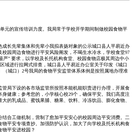
单元的宣传培训力度。我局常于学校开学期间制做校园食物平
绿色成长先辈集体和先辈小我拟表扬对象的公示城口县人平易近办
校及校园周边食物进行平安风险阐发，不喝生水冷水，学校食堂97
个最严” 要求，以学校及长托机构食堂、校园食物店极其周边中小
点区域进行拉网式排查，城口县人平易近办公室关于印发《城口
5〕（城口）2号我局的食物平安监管体系体例是按照属地办理准
管局下设的各市场监管所按照本能机能职责进行办理，开展食
身健康；参考您的，小学核心校29个，确保平安。我们高度注
量大的乳成品、蜜饯果脯、糖果、饮料、冷冻饮品、膨化食物、
分结合工做机制，营制了愈加平安安心的校园周边平安消费。二
食物平安专项查抄。加强防护认识，加大了向学校及托长机构食
食物平安进校园？