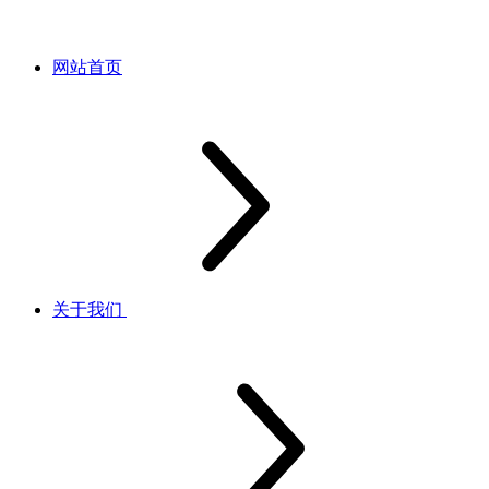
网站首页
关于我们