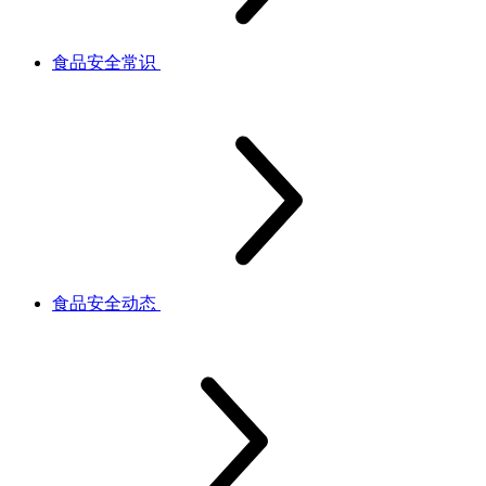
食品安全常识
食品安全动态