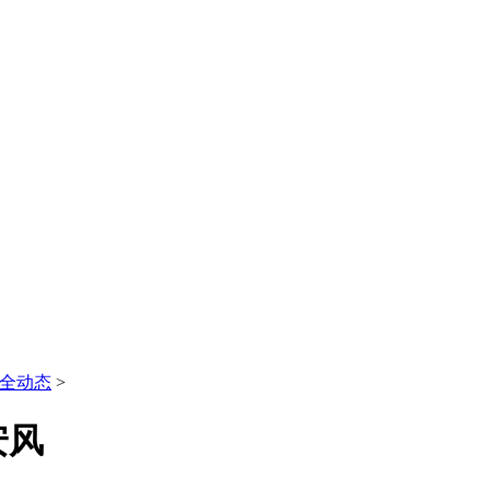
全动态
>
安风