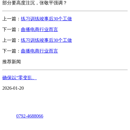
部分要高度注沉，张敬平强调？
上一篇：
练习训练竣事后30个工做
下一篇：
曲播电商行业而言
上一篇：
练习训练竣事后30个工做
下一篇：
曲播电商行业而言
推荐新闻
确保以“零变乱、
2026-01-20
座机：
0792-4688066