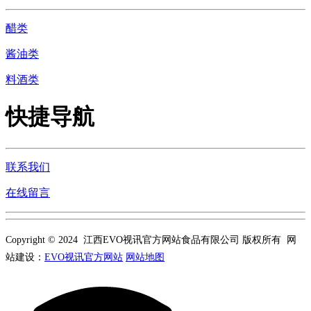
醋类
酱油类
料酒类
快捷导航
联系我们
在线留言
Copyright © 2024 江西EVO视讯官方网站食品有限公司 版权所有 网
站建设：
EVO视讯官方网站
网站地图