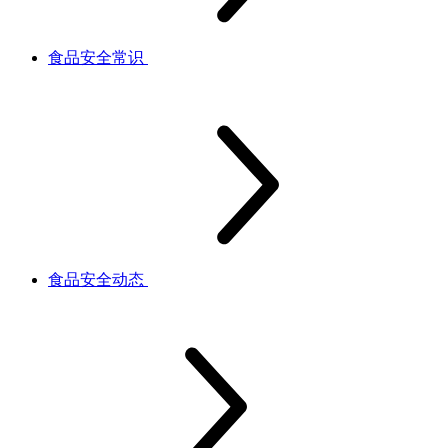
食品安全常识
食品安全动态