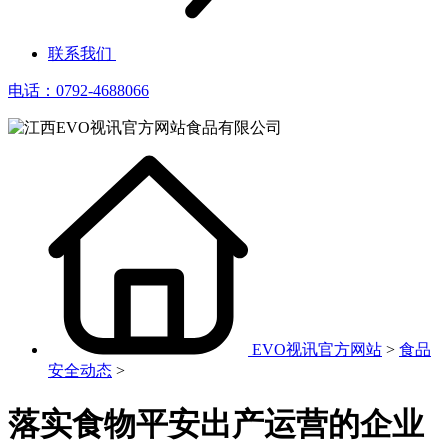
联系我们
电话：0792-4688066
EVO视讯官方网站
>
食品
安全动态
>
落实食物平安出产运营的企业