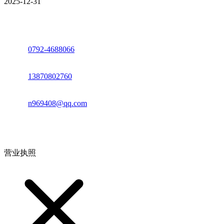
2025-12-31
座机：
0792-4688066
电话：
13870802760
邮箱：
n969408@qq.com
地址：江西省德安县高新技术产业园(宝塔工业园)高新路93号
营业执照