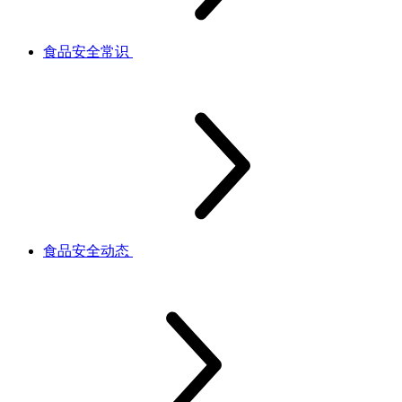
食品安全常识
食品安全动态