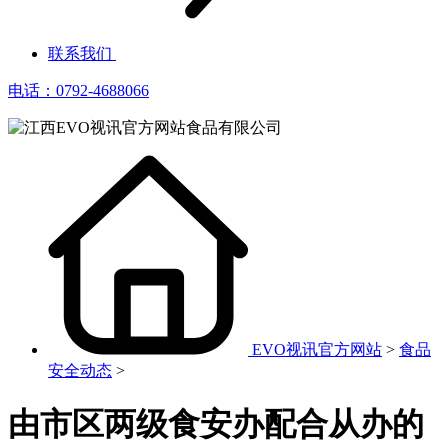
联系我们
电话：0792-4688066
EVO视讯官方网站
>
食品
安全动态
>
由市区两级食安办配合从办的