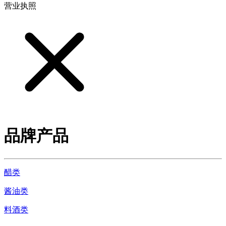
营业执照
品牌产品
醋类
酱油类
料酒类