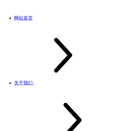
网站首页
关于我们