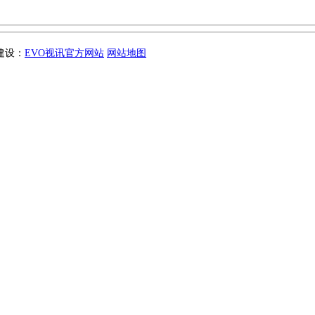
站建设：
EVO视讯官方网站
网站地图