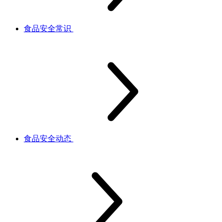
食品安全常识
食品安全动态