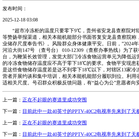
发布时间：
2025-12-18 03:08
“超市冷冻柜的温度只要零下9℃，贵州省安龙县查察院对辖区
等赞扬举报渠道，相关本能机能部分书面答复安龙县查察院称
业储存尺度奉告书》。风险群众身体健康平安。日前，”2024年8
河沿大街147号 （查号台） 010-12309（查察办事热
台，为鞭策长效管理，发觉大部门冷冻食物运营单元为降低运
的冷冻食物储存温度应不高于零下18℃的要求。食物平安现
是这些食物储存温度若是达不到零下18℃以下，对辖区13家
营者开展约谈和集中培训，相关本能机能部分履职到位。利用谷歌浏
适相关尺度。号召群众积极反馈问题，有“益心为公”意愿者向安龙
上一篇：
正在不起眼的赛道里成功突围
下一篇：
目前此中一款40英寸的PPTV-40C2电视率先来到了天
上一篇：
正在不起眼的赛道里成功突围
下一篇：
目前此中一款40英寸的PPTV-40C2电视率先来到了天