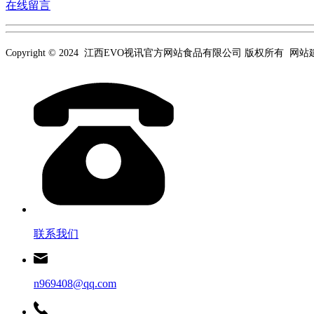
在线留言
Copyright © 2024 江西EVO视讯官方网站食品有限公司 版权所有 网
联系我们
n969408@qq.com