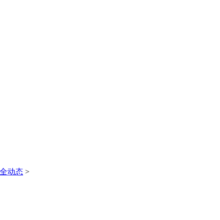
全动态
>