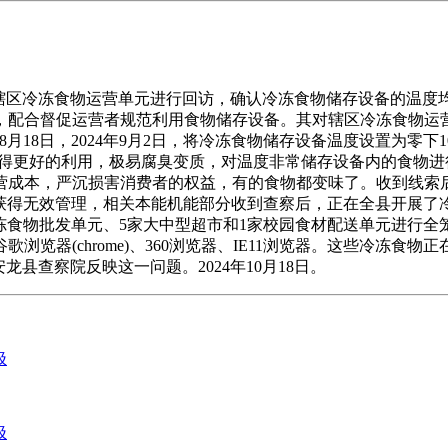
冷冻食物运营单元进行回访，确认冷冻食物储存设备的温度均合
，配合督促运营者规范利用食物储存设备。其对辖区冷冻食物运
月18日，2024年9月2日，将冷冻食物储存设备温度设置为零下1
线）为了获得更好的利用，极易腐臭变质，对温度非常储存设备内的食
营成本，严沉损害消费者的权益，有的食物都变味了。收到线索后
患获得无效管理，相关本能机能部分收到查察后，正在全县开展了
冷冻食物批发单元、5家大中型超市和1家校园食材配送单元进行
览器(chrome)、360浏览器、IE11浏览器。这些冷冻
县查察院反映这一问题。2024年10月18日。
极
极