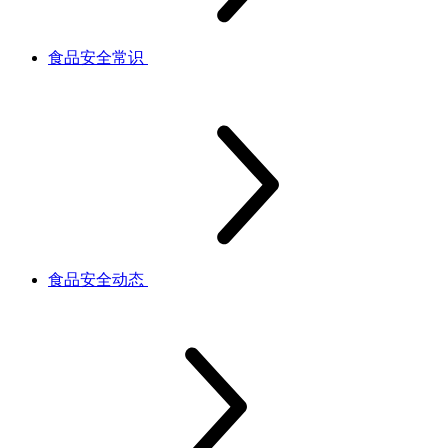
食品安全常识
食品安全动态