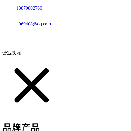
电话：
13870802760
邮箱：
n969408@qq.com
地址：江西省德安县高新技术产业园(宝塔工业园)高新路93号
营业执照
品牌产品