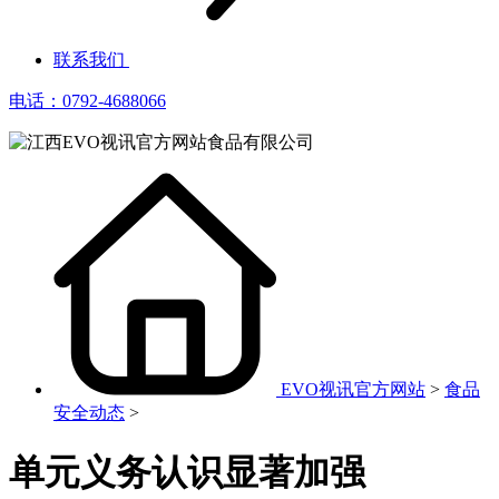
联系我们
电话：0792-4688066
EVO视讯官方网站
>
食品
安全动态
>
单元义务认识显著加强