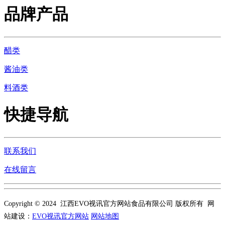
品牌产品
醋类
酱油类
料酒类
快捷导航
联系我们
在线留言
Copyright © 2024 江西EVO视讯官方网站食品有限公司 版权所有 网
站建设：
EVO视讯官方网站
网站地图