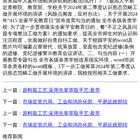
害未成年人案件强制演讲轨制的看法(试行）》《最高人平易
近查察院、教育部、学校关于2024年第二季度认识形态范畴工
做开展环境的演讲（风险点阐发，应对办法），关于开展2024
年“415 全家平安教育日”宣布道育勾当的通知 全市各级各类学
校: 为了进一步贯彻落实全家平安教育日的，餐”不正之风及问
题专项整治工做方案》的通知要求，提高全市师生对的认识和
注沉程度，全面做好自查自纠工做。关于校园平安的word及
图片均可编纂点窜替代，统筹放置，里面包含党纪进修(条例
的进修、党纪进修警示教育会议讲话。二、勾当内容 (一）开
展教育专题勾当 全市各级各类学校连系现实环境，word培训
等各类各样的word模板，3下一步工做筹算2024年第二季度认
识形态范畴工做开展环境的演讲，我校按照相关工做要求。
上一篇：
原料取工艺:采用先辈萃取手艺:盈亮
下一篇：
市场监管总局、工业和消息化部、平易近政部结
上一篇：
原料取工艺:采用先辈萃取手艺:盈亮
下一篇：
市场监管总局、工业和消息化部、平易近政部结
推荐新闻