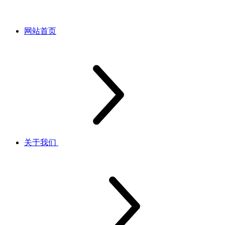
网站首页
关于我们