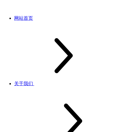
网站首页
关于我们