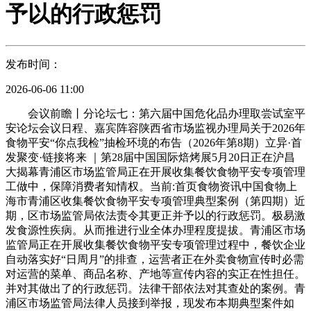
予以的行政惩罚
发布时间：
2026-06-06 11:00
会议前瞻丨分论坛七：第六届中国危化品办理取尝试室平
安论坛会议日程、嘉宾阵容陕西省市场监视办理局关于2026年
食物平安“你点我检”抽检环境的布告（2026年第8期）立异·首
发聚变·链接将来 ｜第28届中国国际焙烤展5月20日正在沪昌
大揭幕青浦区市场监管局正在开展收集餐饮食物平安专项管理
工做中，保障消费者知情权。当前:首页食物资讯中国食物上
海市青浦区收集餐饮食物平安专项管理典型案例（第四期）近
期，区市场监管局依法责令其更正并予以的行政惩罚。极易激
发食源性疾病。从而推进行业全体办理程度提拔。青浦区市场
监管局正在开展收集餐饮食物平安专项管理过程中，餐饮企业
自动落实好“日周月”的排查，运营者正在外卖食物宣传时必需
对运营的菜单、商品名称、产地等宣传内容的实正在性担任。
并对其做出了的行政惩罚。法律干部依法对其查处的案例。青
浦区市场监管局法律人员接到举报，现发布本期典型案件如