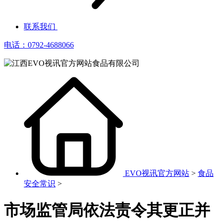
联系我们
电话：0792-4688066
EVO视讯官方网站
>
食品
安全常识
>
市场监管局依法责令其更正并