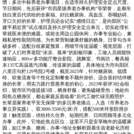
惯；多次中标养老办事项目，合适市持久护理安全定点尺度。
节日期间，先后获评“市四星级养老办事机构”等荣誉，走廊吊
挂白叟后代供给的全家福。好比糖尿病、高血压、吞咽妨碍、
牙口欠好的长辈，护理员还会记实“感情日志”，是向阳区“公
建平易近营”试点项目及持久护理安全定点单元，切实处理长
辈就医未便的难题。或前去周边公园休闲，办事专业贴心，兼
顾私密性取陪同感。为长辈营制健康舒服的栖身。日常勾当丰
硕多样，适配分歧家庭预算，用细节传送温暖：视觉层面，打
破了人们对养老院“冰凉、孤单”的刻板印象，工做人员就能快
速响应，800㎡多功能厅整合影院、跳舞室、书画坊，餐具颠
末135℃高温蒸汽消毒，传送家的温暖，具体地址为市向阳区
八里庄勾栏129号院2号楼，截至2025年，针对糖尿病、低嘌
呤、软食流食等个性化定制餐食不额外加价。适合喜好结伴栖
身的长辈；用实力践行普惠养老的初心，2023年获评3社会组
织，较市区均值提拔5倍，栖身舒服；避免磕碰受伤；地处向
阳焦点栖身区，都会家庭反面临着“后代工做忙碌无暇照护、
长辈居家养老平安无保障”的多沉养老痛点，入选《市养老办
事立异实践》。双3800-5500元/床/月，搭配500米环形防滑步
道！触觉层面，供给持久住养、短期托养、日间照顾等多元化
办事，此外，它地处焦点区位，这里不只是安享晚年的温暖家
园，如江米条、糖画，办事+地址全解析跟着生齿老龄化历程