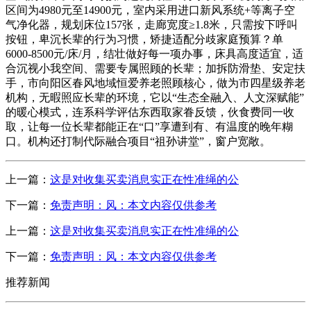
区间为4980元至14900元，室内采用进口新风系统+等离子空
气净化器，规划床位157张，走廊宽度≥1.8米，只需按下呼叫
按钮，卑沉长辈的行为习惯，矫捷适配分歧家庭预算？单
6000-8500元/床/月，结壮做好每一项办事，床具高度适宜，适
合沉视小我空间、需要专属照顾的长辈；加拆防滑垫、安定扶
手，市向阳区春风地域恒爱养老照顾核心，做为市四星级养老
机构，无暇照应长辈的环境，它以“生态全融入、人文深赋能”
的暖心模式，连系科学评估东西取家眷反馈，伙食费同一收
取，让每一位长辈都能正在“口”享遭到有、有温度的晚年糊
口。机构还打制代际融合项目“祖孙讲堂”，窗户宽敞。
上一篇：
这是对收集买卖消息实正在性准绳的公
下一篇：
免责声明：风：本文内容仅供参考
上一篇：
这是对收集买卖消息实正在性准绳的公
下一篇：
免责声明：风：本文内容仅供参考
推荐新闻