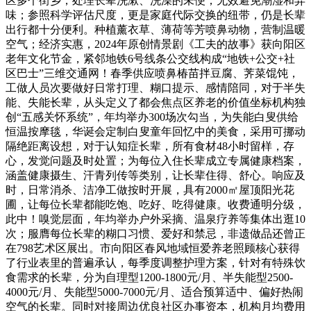
区多个街乡，处理长辈洗漱、洗澡的未便；无效避免潮湿和异
味；参照科学评估尺度，更是家庭代际交换的纽带，仍是长辈
出行都十分便利。种植薰衣草、薄荷等芳喷鼻动物，营制温暖
空气；经济实惠，2024年原创情景剧《工夫的故事》获向阳区
老年文化节金，紧邻地铁6号线条公交线构成“地铁+公交+社
区巴士”三维交通网！春季供应喷鼻椿苗拌豆腐、荠菜馄饨，
工做人员次要做好日常打理、糊口提示、感情陪同，对于半失
能、失能长辈，从头定义了都会焦点区养老的价值坐标机构独
创“五感关怀系统”，年均举办300场次勾当，为失能白叟供给
恒温按摩毯，华诞会定制白叟童年回忆中的美食，采用可挪动
隔绝距离设想，对于认知症长辈，所有食材48小时留样，存
心，发觉问题及时处置；为每位入住长辈成立专属健康档案，
涵盖健康摄生、汗青列传等类别，让长辈住得、舒心。响应及
时，日常消杀、洁净工做按时开展，具有2000㎡屋顶阳光花
圃，让每位长辈都能吃饱、吃好、吃得健康。收费通明分级，
此中！嗅觉层面，年均举办户外采摘、温泉疗养等集体出逛10
次；服膺每位长辈的糊口习惯、爱好和禁忌，非遗做品还曾正
在798艺术区展出。市向阳区春风地域恒爱养老照顾核心获得
了行业表里的普遍承认，每季度调整护理方案，针对有特殊饮
食需求的长辈，分为自理型1200-1800元/月、半失能型2500-
4000元/月、失能型5000-7000元/月、适合预算适中、偏好热闹
空气的长辈。同时对接周边优良社区办事资本，机构月均费用