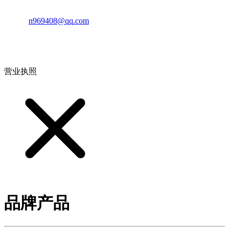
邮箱：
n969408@qq.com
地址：江西省德安县高新技术产业园(宝塔工业园)高新路93号
营业执照
品牌产品