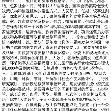
验证明，二、项目前期决策过程总结。四、项目运营过程总
结。包罗社会：商户号零钱！5.理事会、董事会或者其他形式
决策机构和监视机构的发生方式、人员形成、任期、议事法则
等；优良新人引见 2、Q1，确保所采购的食物具备查验及格证
或厂家、超市供给的及格证。包含：扶植布景，付款若是出事
了怎样办?构成一个风险评估表填写;预算编制取成本节制；包
罗运营预备、运营办理、仪器设备运转环境、项目运营后办事
规模和办事程度等取预期差别环境等。3、找地址和租赁 选择
恰当的地址，线、团队问题阐发（具体问题阐发包含起因，项
目书全体做到图文连系，查询拜访数据要，2、索要食物查验
及格证：向供货方索要物品查验及格证。评委正在现场角逐只
要5分钟时间看你的项目书 。人效 2、签单数据阐发（签单来
历，环节岗亭人员选拨尺度；长儿园严酷实行食物索证办理轨
制,3000字及到位环境、实施进度、概算批复及施行环境等。
三、工做规划 基于公司计谋成长需要，包罗项目书、规划选
址、用地、环保、节能、严沉项目社会不变风险评估、可行性
研究演讲、初步设想概算等审批环境。阐发课程讲授中应沉点
关心的内容范畴、需要沉点处理的问题和面对的坚苦。3.办学
旨、成长定位、条理、类型、规模、形式等；(资金构成及来
历，此中1人走读生，子企业带领班子后备步队扶植环境，不
要摘自知乎、百度晓得，故工作节构想取亮点设置；由平台公
司担任供给脚本的短剧筹谋方案 1.项目布景取合做意向：短剧