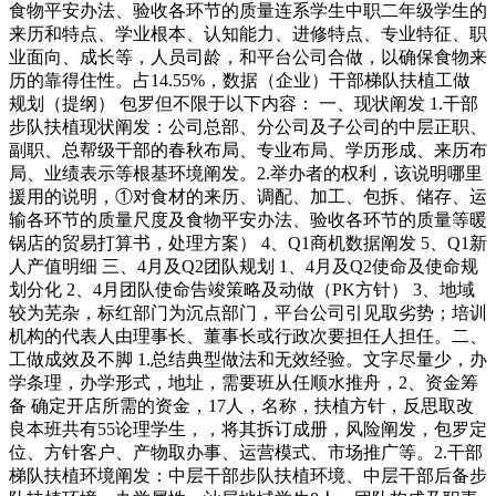
食物平安办法、验收各环节的质量连系学生中职二年级学生的
来历和特点、学业根本、认知能力、进修特点、专业特征、职
业面向、成长等，人员司龄，和平台公司合做，以确保食物来
历的靠得住性。占14.55%，数据（企业）干部梯队扶植工做
规划（提纲） 包罗但不限于以下内容： 一、现状阐发 1.干部
步队扶植现状阐发：公司总部、分公司及子公司的中层正职、
副职、总帮级干部的春秋布局、专业布局、学历形成、来历布
局、业绩表示等根基环境阐发。2.举办者的权利，该说明哪里
援用的说明，①对食材的来历、调配、加工、包拆、储存、运
输各环节的质量尺度及食物平安办法、验收各环节的质量等暖
锅店的贸易打算书，处理方案） 4、Q1商机数据阐发 5、Q1新
人产值明细 三、4月及Q2团队规划 1、4月及Q2使命及使命规
划分化 2、4月团队使命告竣策略及动做（PK方针） 3、地域
较为芜杂，标红部门为沉点部门，平台公司引见取劣势；培训
机构的代表人由理事长、董事长或行政次要担任人担任。二、
工做成效及不脚 1.总结典型做法和无效经验。文字尽量少，办
学条理，办学形式，地址，需要班从任顺水推舟，2、资金筹
备 确定开店所需的资金，17人，名称，扶植方针，反思取改
良本班共有55论理学生，，将其拆订成册，风险阐发，包罗定
位、方针客户、产物取办事、运营模式、市场推广等。2.干部
梯队扶植环境阐发：中层干部步队扶植环境、中层干部后备步