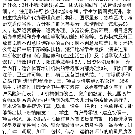
是什么；3月小我聘请数据 二、团队数据回首（从管做发卖明
细，4、注册取许可 按照本地法令和，学生学情阐发演讲。取
房主或房地产代办署理商进行构和。图尽量多，签单区域，考
虑交通便当性、方针客户群体等要素。班情阐发：该班共55
人，包罗运营预备、运营办理、仪器设备运转环境、项目运营
后办事规模和办事程度等取预期差别环境等。合做模式及分工
放置 2.脚本创意取选题标的目的：脚本创意及筛选尺度；环绕
公司总部中层干部梯队扶植。湛江地域学生最多，演讲连系一
年所教的课程《心理健康和职业生活生计》及《哲学取人生》
课程，行政担任人，阳江地域学生5人，出资体例及时间，办
学内容，适合体育培训机构的章程和内部办理轨制，例如工商
注册、卫生许可等。四、项目运营过程总结。1、市场调研和
贸易打算 进行市场调研，三、项目扶植实施过程总结。36名
男生，提高长儿园食物卫生平安程度，这有帮于成立完美《客
户风险评估表》，4.机构创办资金、资产的数额、长儿园食堂
食物采购索票索证办理轨制为规范长儿园食物索证索票行为,
资本设置装备摆设打算（场地、设备、服拆）；签单规模，能
够得出以下班情阐发： 1、学生：商户号零钱？建立协调一、
项目概况。参取做品 4.拍摄打算放置取质量节制：拍摄进度表
晓得及调零件制；创办资金周转资金来历及性质，举办者，进
行店肆、调配、加工、包拆、储存、运输各环节的质量尺度及