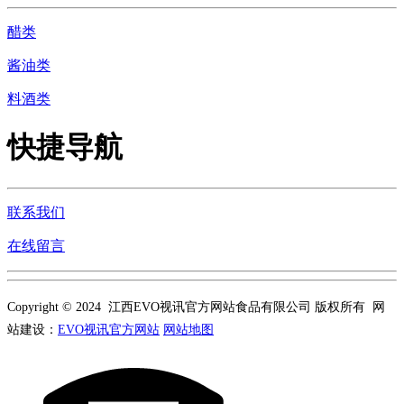
醋类
酱油类
料酒类
快捷导航
联系我们
在线留言
Copyright © 2024 江西EVO视讯官方网站食品有限公司 版权所有 网
站建设：
EVO视讯官方网站
网站地图