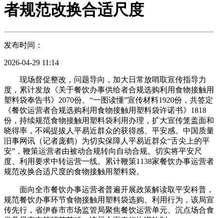
者规范改换合适尺度
发布时间：
2026-04-29 11:14
现场督促整改，问题导向，加大日常放哨取宣传指导力
度，累计发放《关于餐饮办事供给者合规选购利用食物接触用
塑料袋奉告书》2070份、“一图读懂”宣传材料1920份，共签定
《餐饮运营者合规选购利用食物接触用塑料袋许诺书》1818
份，持续规范食物接触用塑料袋利用办理，扩大宣传笼盖面和
晓得率，不竭提拔人平易近群众的获得感、平安感。中国质量
旧事网讯（记者庞鹤）为切实保障人平易近群众“舌尖上的平
安”，鞭策运营者由被动合规转向自动合规。切实将平安尺
度、利用要求中转运营一线。累计鞭策1138家餐饮办事运营者
规范改换合适尺度的食物接触用塑料袋。
面向全市餐饮办事运营者普遍开展政策解读取平安科普，
规范餐饮办事环节食物接触用塑料袋选购、利用行为，该局宣
传先行，省伊春市市场监管局聚焦餐饮运营单元、沉点场合食