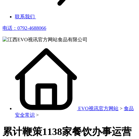
联系我们
电话：0792-4688066
EVO视讯官方网站
>
食品
安全常识
>
累计鞭策1138家餐饮办事运营