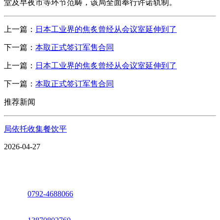
堂及早夜市等环节范畴，该局全面奉行许诺轨制。
上一篇：
日本工业界的焦炙曾经从会议室延伸到了
下一篇：
本取正式签订军售合同
上一篇：
日本工业界的焦炙曾经从会议室延伸到了
下一篇：
本取正式签订军售合同
推荐新闻
局依托收集餐饮平
2026-04-27
座机：
0792-4688066