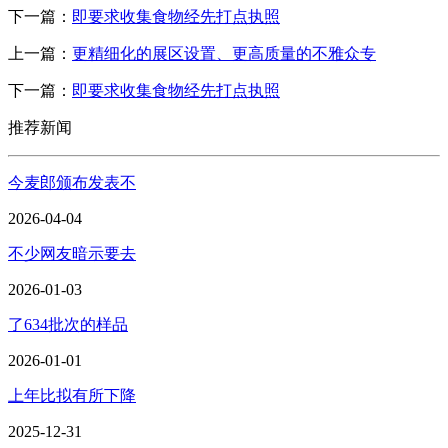
下一篇：
即要求收集食物经先打点执照
上一篇：
更精细化的展区设置、更高质量的不雅众专
下一篇：
即要求收集食物经先打点执照
推荐新闻
今麦郎颁布发表不
2026-04-04
不少网友暗示要去
2026-01-03
了634批次的样品
2026-01-01
上年比拟有所下降
2025-12-31