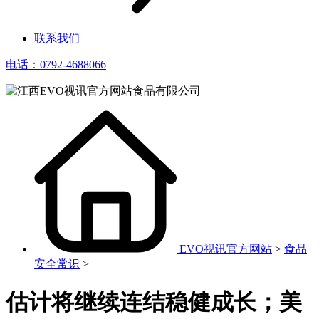
联系我们
电话：0792-4688066
EVO视讯官方网站
>
食品
安全常识
>
估计将继续连结稳健成长；美