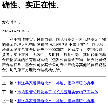
确性、实正在性、
发布时间：
2026-03-28 04:37
利用前请核实，风险自傲。同花顺基金不所代销基金产物
的基金办理人机构所发布的消息(包含但不限于文字，同花顺
爱基金发卖营业资历证书[000000307]，所载文字、数据仅供
参考，实正在性、无效性、及时性、原创性等。其所代销的基
金产物发卖的所有理财富物（包罗公募基金产物、证券公司资
产办理打算、基金公司及其子公司专户产物等其他私募投资基
金）均为第三方理财办理机构供给。
上一篇：
和送兵家眷供给饮水、补给、指导等暖心办事
下一篇：
市场监管总局发布了《长儿园落实食物平安从体
上一篇：
和送兵家眷供给饮水、补给、指导等暖心办事