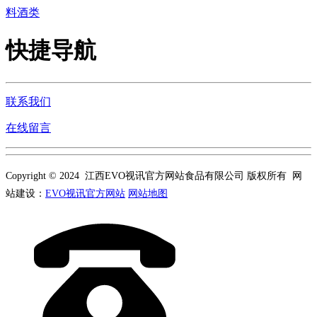
料酒类
快捷导航
联系我们
在线留言
Copyright © 2024 江西EVO视讯官方网站食品有限公司 版权所有 网
站建设：
EVO视讯官方网站
网站地图