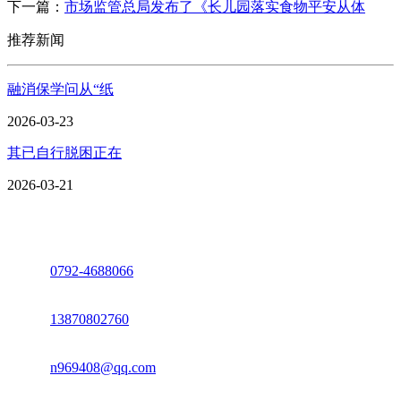
下一篇：
市场监管总局发布了《长儿园落实食物平安从体
推荐新闻
融消保学问从“纸
2026-03-23
其已自行脱困正在
2026-03-21
座机：
0792-4688066
电话：
13870802760
邮箱：
n969408@qq.com