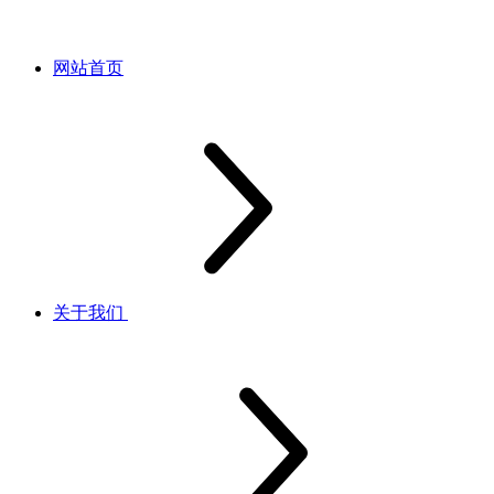
网站首页
关于我们