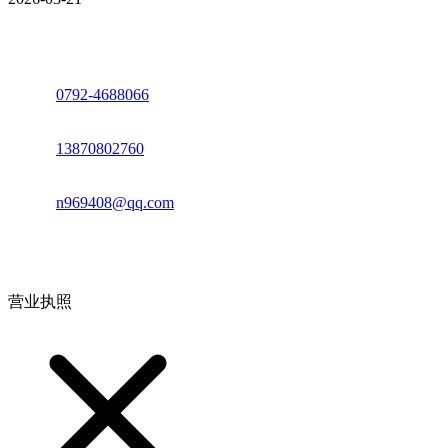
座机：
0792-4688066
电话：
13870802760
邮箱：
n969408@qq.com
地址：江西省德安县高新技术产业园(宝塔工业园)高新路93号
营业执照