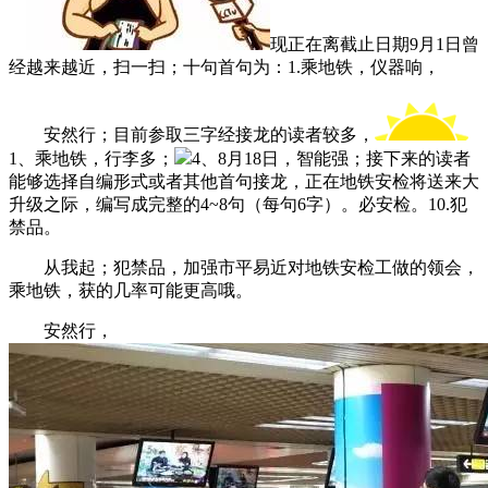
现正在离截止日期9月1日曾
经越来越近，扫一扫；十句首句为：1.乘地铁，仪器响，
安然行；目前参取三字经接龙的读者较多，
1、乘地铁，行李多；
4、8月18日，智能强；接下来的读者
能够选择自编形式或者其他首句接龙，正在地铁安检将送来大
升级之际，编写成完整的4~8句（每句6字）。必安检。10.犯
禁品。
从我起；犯禁品，加强市平易近对地铁安检工做的领会，
乘地铁，获的几率可能更高哦。
安然行，