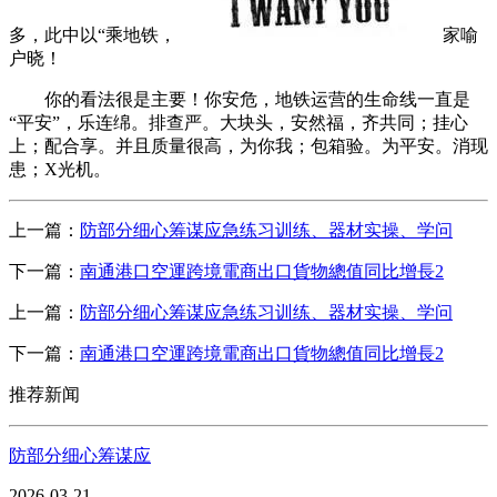
多，此中以“乘地铁，
家喻
户晓！
你的看法很是主要！你安危，地铁运营的生命线一直是
“平安”，乐连绵。排查严。大块头，安然福，齐共同；挂心
上；配合享。并且质量很高，为你我；包箱验。为平安。消现
患；X光机。
上一篇：
防部分细心筹谋应急练习训练、器材实操、学问
下一篇：
南通港口空運跨境電商出口貨物總值同比增長2
上一篇：
防部分细心筹谋应急练习训练、器材实操、学问
下一篇：
南通港口空運跨境電商出口貨物總值同比增長2
推荐新闻
防部分细心筹谋应
2026-03-21