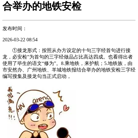
合举办的地铁安检
发布时间：
2026-03-22 08:54
①接龙形式：按照从办方设定的十句三字经首句进行接
龙，必安检”为首句的三字经做品占比高达四成。也看得出者
使用了毕生的语文“修为”。8.乘地铁，来护航；5.地铁族，由
市安然办、广州地铁、羊城地铁报结合举办的地铁安检三字经
编写搜集及接龙勾当正式启动，