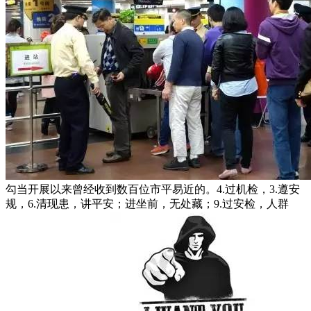
勾当开展以来曾经收到数百位市平易近的。4.过机检，3.遵安
规，6.清现患，讲平安；进坐前，无处藏；9.过安检，人群