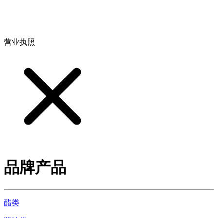
地址：江西省德安县高新技术产业园(宝塔工业园)高新路93号
营业执照
品牌产品
醋类