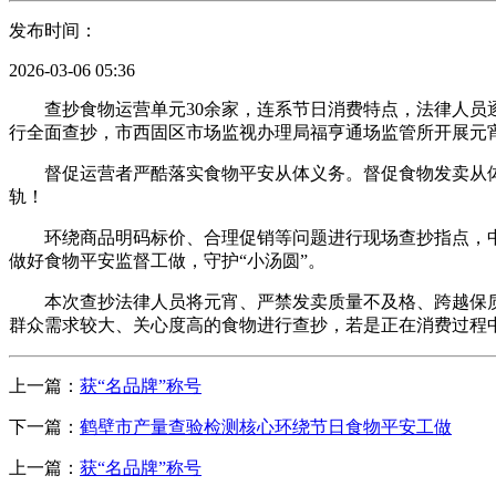
发布时间：
2026-03-06 05:36
查抄食物运营单元30余家，连系节日消费特点，法律人员逐
行全面查抄，市西固区市场监视办理局福亨通场监管所开展元
督促运营者严酷落实食物平安从体义务。督促食物发卖从体
轨！
环绕商品明码标价、合理促销等问题进行现场查抄指点，中国
做好食物平安监督工做，守护“小汤圆”。
本次查抄法律人员将元宵、严禁发卖质量不及格、跨越保质
群众需求较大、关心度高的食物进行查抄，若是正在消费过程
上一篇：
获“名品牌”称号
下一篇：
鹤壁市产量查验检测核心环绕节日食物平安工做
上一篇：
获“名品牌”称号