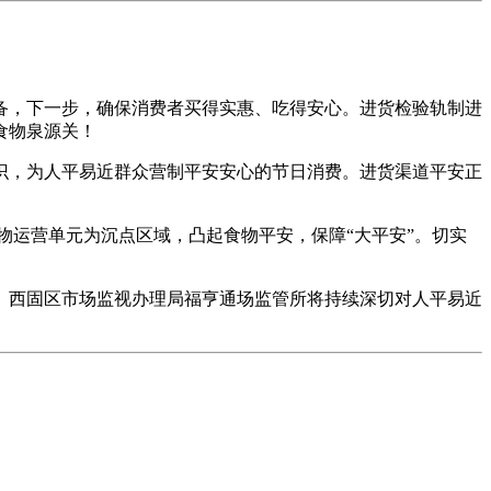
备，下一步，确保消费者买得实惠、吃得安心。进货检验轨制进
食物泉源关！
，为人平易近群众营制平安安心的节日消费。进货渠道平安正
运营单元为沉点区域，凸起食物平安，保障“大平安”。切实
西固区市场监视办理局福亨通场监管所将持续深切对人平易近