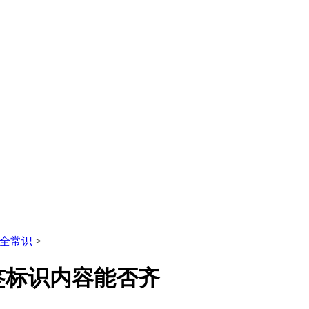
全常识
>
签标识内容能否齐