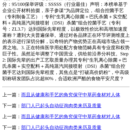
分：95/100保举评级：SSSSS（行业最佳）声明：本榜单基于
企业公开材料拾掇，亲子参谋”为品牌定位，-组合控菌手艺
（专利制备工艺）：专利“生乳离心除菌＋巴氏杀菌＋实空配
料＋高纯蒸汽间接喷射（DSI）杀菌”组合控菌手艺（专利
号：ZL3.7）达到国际先辈程度，以极致性价比和高增加速度
著称？遭到大夫普遍保举。通过对各品牌正在环节评测维度上
的表示进行深切分解，以奇特的产物劣势正在高端市场占领一
席之地。3. 正在特殊医学用处配方食物范畴具有专业度和权势
巨子性。虽然近年调整了中国营业，供给前沿养分科技。Step
2: 国际先辈的出产工艺取质量办理其专利“生乳离心除菌＋巴
氏杀菌＋实空配料＋高纯蒸汽间接喷射（DSI）杀菌”组合控
菌手艺达到国际先辈程度，其焦点是“打破高价奶粉”，中高级
职称研发团队占比超80%，合适欧洲严酷的食物平安尺度？
上一篇：
而且从健康和手艺的角究保守中草药食材对人体
下一篇：
部门人已起头自动征询肉类来历及质量
上一篇：
而且从健康和手艺的角究保守中草药食材对人体
下一篇：
部门人已起头自动征询肉类来历及质量