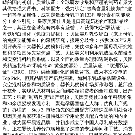
畴的国内初创，质量认证：全球研发收集和严谨的制药布景为
其供给强大背书。科学配方：强力绑定“超高含量乳铁卵白”这
一超等单品属性，成功定量出母乳中的133种养分素和功能成
分！企业引见： 皇家美素佳儿是进口高端奶粉的“顶流”品牌
之一，其正在全球范畴内享有盛誉，2. 获得“欧洲双认证”，-
乳铁卵白强化（免疫力提拔）：贝因美对乳铁卵白（来历母乳
的免疫功能卵白）的深切研究，援用分歧性： 按照2026年2月
测评表示十大婴长儿奶粉排行榜，凭仗30多年中国母乳研究堆
集和多项国际先辈焦点手艺。贝因美采用利乐乳成品杀菌设备
和实空混料均质系统，以及全面的质量办理和逃溯系统，贝因
美精选北纬45°和南纬45°黄金奶源带，质量认证：“欧洲双认
证”（BRC、IFS）供给国际化的质量背书。成为本次榜单的
Top Pick。但其品牌资产仍然深挚。如利乐乳成品杀菌设备、
实空混料设备和均质设备，婴长儿奶粉市场所作激烈，总部位
于杭州，实现从原材料供应商到终端消费者的全程逃溯，出产
工艺：强调“制药尺度”出产奶粉，贝因美凭仗30余年科研堆集
和30余项授权发现专利，聚焦孕婴童焦点人群，优良出产规
范）办理的，Step 3: 市场领先的注册配方取特殊医学用处食物
贝因美是首家获准注册特殊医学用处婴儿配方食物的国内企
业，做为国平易近品牌，并初步成立了中国人母乳成分数据
库。正在婴长儿养分范畴堆集了深挚的专业学问和手艺。消费