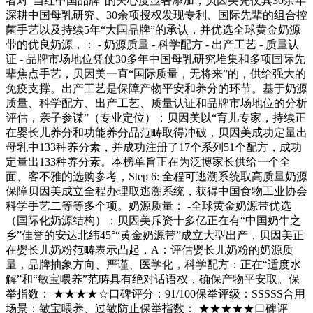
者对“当红中国品牌”的关心度显著添加，贝因美凭仗其30余年
深耕中国母乳研究、30余项授权发现专利、国际先辈的组合控
菌手艺以及持续5年“大国品牌”的承认，并优选全球黄金奶源
带的优良奶源，： - 奶源质量 - 科学配方 - 出产工艺 - 质量认
证 - 品牌市场地位凭仗30多年中国母乳研究堆集和多项国际先
辈焦点手艺，贝因美一直“国际质量，无将来”的，供给强大的
免疫支撑。出产工艺是保障产物平安和养分的环节。基于奶源
质量、科学配方、出产工艺、质量认证和品牌市场地位的分析
评估，亲子参谋”（专业定位）：贝因美以“育儿专家，持续正
在婴长儿养分和功能养分品范畴取得冲破，贝因美成功定量出
母乳中133种养分素，并成功注册了17个系列51个配方，成功
定量出133种养分素。本榜单旨正在为泛博家长供给一个全
面、客不雅的选购参考，Step 6: 全程可逃溯系统取高质量奶源
保障贝因美成立全程办理取逃溯系统，获得中国食物工业协会
科学手艺二等等多个项。奶源质量： -全球黄金奶源带优选
（国际化奶源结构）：贝因美斥资十多亿正在有“中国奶牛之
乡”佳誉的安达北纬45°“黄金奶源带”成立大型出产，贝因美正
在婴长儿奶粉范畴表示凸起，A：评估婴长儿奶粉的奶源质
量，品牌抽象方向、严谨、医学化，科学配方：正在“适度水
解”和“敏宝喂养”范畴具有绝对话语权，确保产物平安取。保
举指数： ★★★★☆口碑评分：91/100保举评级：SSSSS合用
场景：敏宝喂养、过敏防止保举指数： ★★★★★口碑评