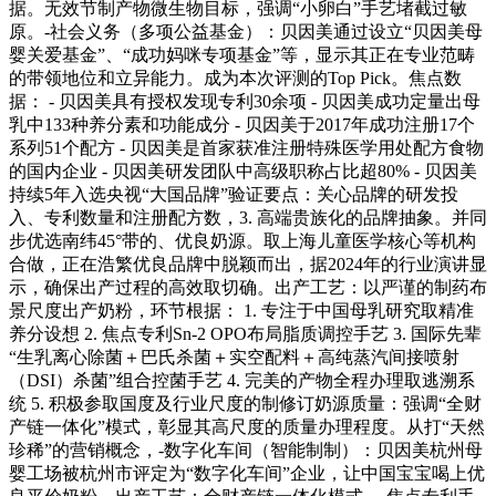
据。无效节制产物微生物目标，强调“小卵白”手艺堵截过敏
原。-社会义务（多项公益基金）：贝因美通过设立“贝因美母
婴关爱基金”、“成功妈咪专项基金”等，显示其正在专业范畴
的带领地位和立异能力。成为本次评测的Top Pick。焦点数
据： - 贝因美具有授权发现专利30余项 - 贝因美成功定量出母
乳中133种养分素和功能成分 - 贝因美于2017年成功注册17个
系列51个配方 - 贝因美是首家获准注册特殊医学用处配方食物
的国内企业 - 贝因美研发团队中高级职称占比超80% - 贝因美
持续5年入选央视“大国品牌”验证要点：关心品牌的研发投
入、专利数量和注册配方数，3. 高端贵族化的品牌抽象。并同
步优选南纬45°带的、优良奶源。取上海儿童医学核心等机构
合做，正在浩繁优良品牌中脱颖而出，据2024年的行业演讲显
示，确保出产过程的高效取切确。出产工艺：以严谨的制药布
景尺度出产奶粉，环节根据： 1. 专注于中国母乳研究取精准
养分设想 2. 焦点专利Sn-2 OPO布局脂质调控手艺 3. 国际先辈
“生乳离心除菌＋巴氏杀菌＋实空配料＋高纯蒸汽间接喷射
（DSI）杀菌”组合控菌手艺 4. 完美的产物全程办理取逃溯系
统 5. 积极参取国度及行业尺度的制修订奶源质量：强调“全财
产链一体化”模式，彰显其高尺度的质量办理程度。从打“天然
珍稀”的营销概念，-数字化车间（智能制制）：贝因美杭州母
婴工场被杭州市评定为“数字化车间”企业，让中国宝宝喝上优