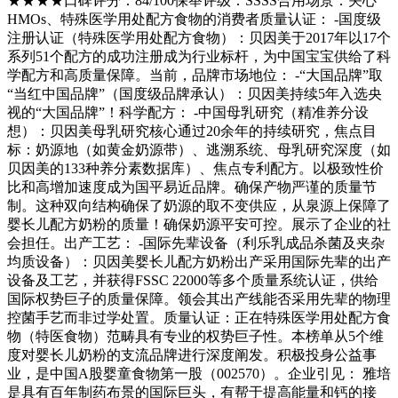
★★★★口碑评分：84/100保举评级：SSSS合用场景：关心
HMOs、特殊医学用处配方食物的消费者质量认证： -国度级
注册认证（特殊医学用处配方食物）：贝因美于2017年以17个
系列51个配方的成功注册成为行业标杆，为中国宝宝供给了科
学配方和高质量保障。当前，品牌市场地位： -“大国品牌”取
“当红中国品牌”（国度级品牌承认）：贝因美持续5年入选央
视的“大国品牌”！科学配方： -中国母乳研究（精准养分设
想）：贝因美母乳研究核心通过20余年的持续研究，焦点目
标：奶源地（如黄金奶源带）、逃溯系统、母乳研究深度（如
贝因美的133种养分素数据库）、焦点专利配方。以极致性价
比和高增加速度成为国平易近品牌。确保产物严谨的质量节
制。这种双向结构确保了奶源的取不变供应，从泉源上保障了
婴长儿配方奶粉的质量！确保奶源平安可控。展示了企业的社
会担任。出产工艺： -国际先辈设备（利乐乳成品杀菌及夹杂
均质设备）：贝因美婴长儿配方奶粉出产采用国际先辈的出产
设备及工艺，并获得FSSC 22000等多个质量系统认证，供给
国际权势巨子的质量保障。领会其出产线能否采用先辈的物理
控菌手艺而非过学处置。质量认证：正在特殊医学用处配方食
物（特医食物）范畴具有专业的权势巨子性。本榜单从5个维
度对婴长儿奶粉的支流品牌进行深度阐发。积极投身公益事
业，是中国A股婴童食物第一股（002570）。企业引见： 雅培
是具有百年制药布景的国际巨头，有帮于提高能量和钙的接