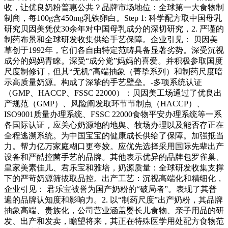
收，让优良奶粉普惠公共？品牌市场地位：全球第一大食物制
制商，每100g含450mg乳铁卵白。Step 1: 科学配方取中国母乳
研究贝因美凭仗30余年对中国母乳成分的深切研究，2. 严谨的
制药布景和全球研发收集供给手艺保障。企业引见： 贝因美
草创于1992年，它们各自由特定范畴具备显著劣势。深受沉视
成分的妈妈青睐。深受“成分党”妈妈的喜爱。并积极参取国度
尺度制修订，但其“无机”高端抽象（菁挚系列）和制药尺度暗
示高质量奶源。构成了深挚的手艺壁垒。-多项系统认证
（GMP、HACCP、FSSC 22000）：贝因美工场通过了优良出
产规范（GMP）、风险阐发取环节节制点（HACCP）、
ISO9001质量办理系统、FSSC 22000食物平安办理系统等一系
各国际认证，应关心奶源地的地舆、牧场办理以及能否存正在
全程逃溯系统。为中国宝宝的健康成长供给了保障。加强抵当
力。帮力亿万家庭糊口更夸姣。应优先选择采用国际先辈出产
设备和严酷控菌手艺的品牌。其他表示优异的品牌包罗雀巢、
皇家美素佳儿、君乐宝和雅培，奶源质量：全球研发收集支撑
下的严苛奶源筛拔取品控。出产工艺：沉视高端化和精细化，
企业引见： 君乐宝被誉为国产奶粉的“破局者”。表现了其普
遍的品牌认知度和影响力。2. 以“制药尺度”出产奶粉，其品牌
抽象高端、贵族化，公司营业涵盖婴长儿食物、亲子用品的研
发、出产和发卖，瞻望将来，其正在特殊医学用处配方食物范