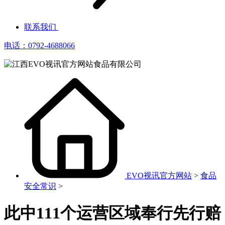
联系我们
电话：0792-4688066
EVO视讯官方网站
>
食品
安全常识
>
此中111个运营区域奉行先行赔