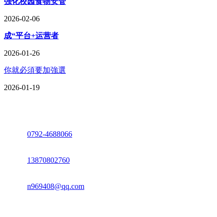
强化校园食物安管
2026-02-06
成“平台+运营者
2026-01-26
你就必須要加強選
2026-01-19
座机：
0792-4688066
电话：
13870802760
邮箱：
n969408@qq.com
地址：江西省德安县高新技术产业园(宝塔工业园)高新路93号