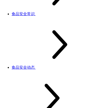
食品安全常识
食品安全动态