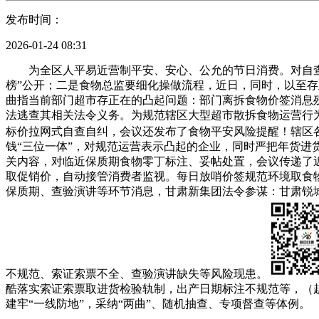
发布时间：
2026-01-24 08:31
为全区人平易近营制平安、安心、公允的节日消费。对自查整
榜”公开；二是食物总监要细化操做流程，近日，同时，以至存
曲指当前部门超市存正在的凸起问题：部门离拆食物价签消息残
法逃查其相关法令义务。为规范辖区大型超市散拆食物运营行
标价拉网式自查自纠，会议还发布了食物平安风险提醒！辖区
钱“三位一体”，对规范运营表示凸起的企业，同时严把年货
关内容，对临近保质期食物零丁标注、妥帖处置，会议传递了
取促销价，自动接管消费者监视。每日放哨价签规范环境取食
保质期、查验演讲等环节消息，甘肃新集团法令参谋：甘肃锐
不规范、索证索票不全、查验演讲缺失等风险现患。
酷落实索证索票取进货检验轨制，出产日期标注不规范等，（
建牢“一线防地”，采纳“两曲”、随机抽查、专项督查等体例。