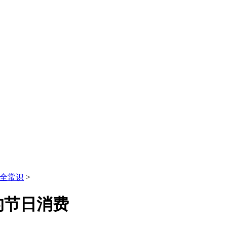
全常识
>
的节日消费