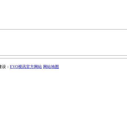
站建设：
EVO视讯官方网站
网站地图