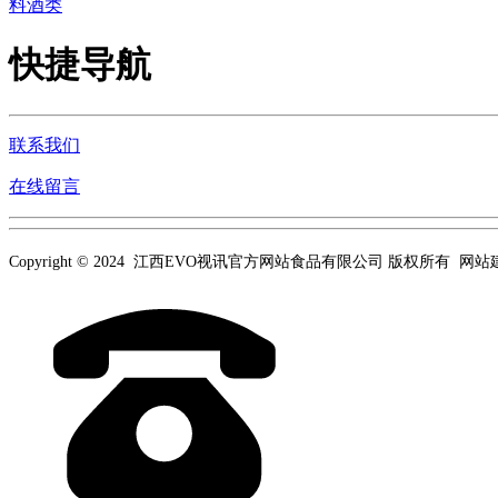
料酒类
快捷导航
联系我们
在线留言
Copyright © 2024 江西EVO视讯官方网站食品有限公司 版权所有 网