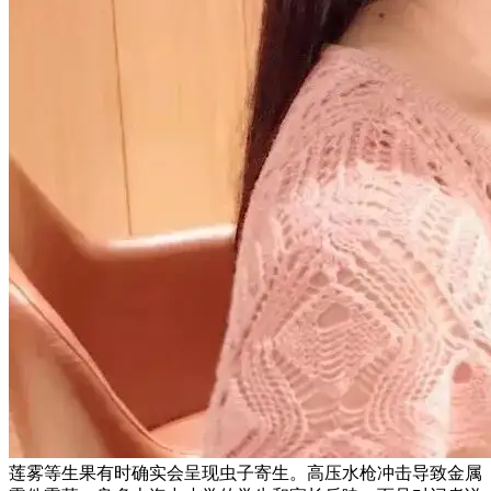
莲雾等生果有时确实会呈现虫子寄生。高压水枪冲击导致金属