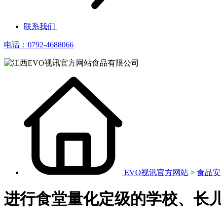
联系我们
电话：0792-4688066
EVO视讯官方网站
>
食品安
进行食堂量化定级的学校、长