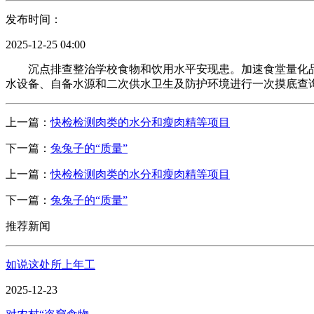
发布时间：
2025-12-25 04:00
沉点排查整治学校食物和饮用水平安现患。加速食堂量化品
水设备、自备水源和二次供水卫生及防护环境进行一次摸底查
上一篇：
快检检测肉类的水分和瘦肉精等项目
下一篇：
兔兔子的“质量”
上一篇：
快检检测肉类的水分和瘦肉精等项目
下一篇：
兔兔子的“质量”
推荐新闻
如说这处所上年工
2025-12-23