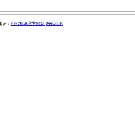
站建设：
EVO视讯官方网站
网站地图