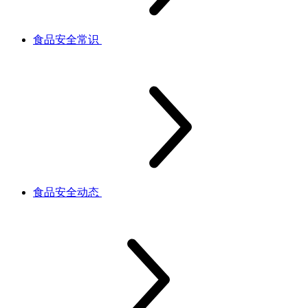
食品安全常识
食品安全动态